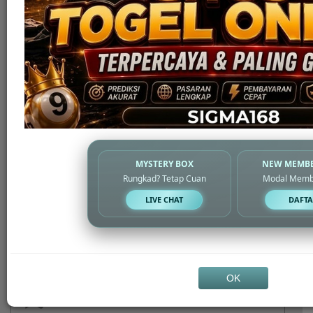
MYSTERY BOX
NEW MEMBE
Live Casino
Rungkad? Tetap Cuan
Modal Memb
LIVE CHAT
DAFTA
OK