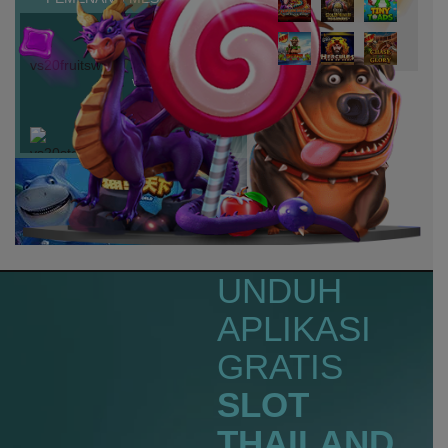
miste****0
IDR
15,047,200.00
vs20fruitswx
ma****5
IDR
9,253,200.00
vs20starlightx
vsteadf****1
IDR
8,998,000.00
vswaysbandit
UNDUH
ans****a
IDR
APLIKASI
6,998,600.00
vs20olympgate
GRATIS
rydhos****e
SLOT
IDR
6,989,400.00
THAILAND
vswaysmahwblck