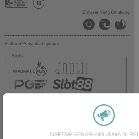
Browser Yang Didukung
Platform Penyedia Layanan
Slots
DAFTAR SEKARANG JUGA DI PEL