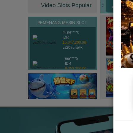
Video Slots Popular
PEMENANG MESIN SLOT
miste****0
IDR
15,047,200.00
vs20fruitswx
ma****5
IDR
9,253,200.00
vs20starlightx
vsteadf****1
IDR
8,998,000.00
vswaysbandit
ans****a
IDR
6,998,600.00
vs20olympgate