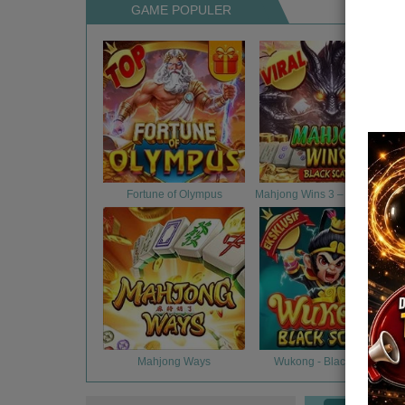
GAME POPULER
Fortune of Olympus
Mahjong Wins 3 – Black Scat
Mahjong Ways
Wukong - Black Scatter