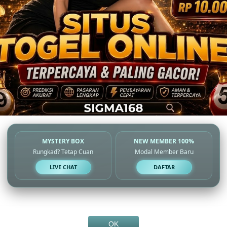
MYSTERY BOX
NEW MEMBER 100%
Rungkad? Tetap Cuan
Modal Member Baru
LIVE CHAT
DAFTAR
UNDUH APLIK
OK