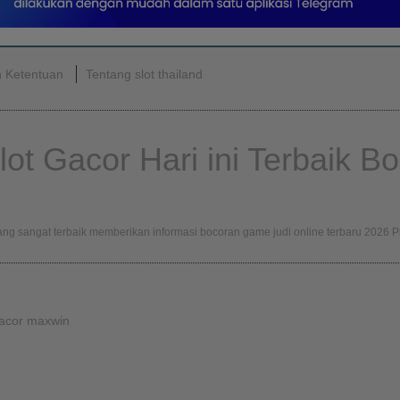
n Ketentuan
Tentang slot thailand
Slot Gacor Hari ini Terbaik 
yang sangat terbaik memberikan informasi bocoran game judi online terbaru 2026 Pr
gacor maxwin