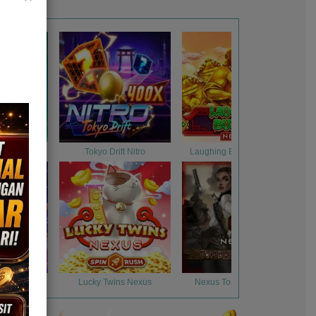
Ways 2
Tokyo Drift Nitro
Laughing Buddha Nexus
Gates of Olympus Super Scatter
Lucky Twins Nexus
Nexus Tombstone RIP