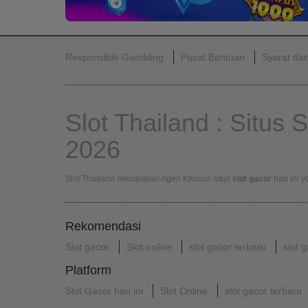
Responsible Gambling
Pusat Bantuan
Syarat da
Slot Thailand : Situs 
2026
Slot Thailand merupakan Agen Khusus situs
slot gacor
hari ini 
Rekomendasi
Slot gacor
Slot online
slot gacor terbaru
slot 
Platform
Slot Gacor hari ini
Slot Online
slot gacor terbaru