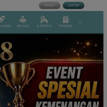
MASUK
DAFTAR
H GAME
ARCADE
E-SPORTS
PROMOSI