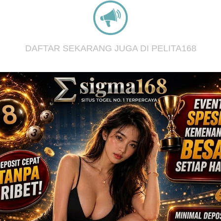
DAFTAR SEKARANG JUGA DI PELITA168
ter
Wild Beans
JUNGLE BANG BANG
Mahjong 
Mochi Mania 1000
Fortune Gems