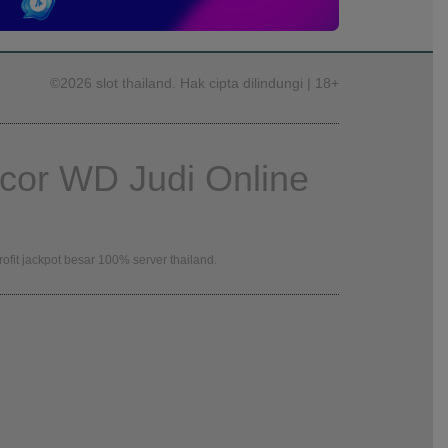
©2026 slot thailand. Hak cipta dilindungi | 18+
Bocor WD Judi Online
ofit jackpot besar 100% server thailand.