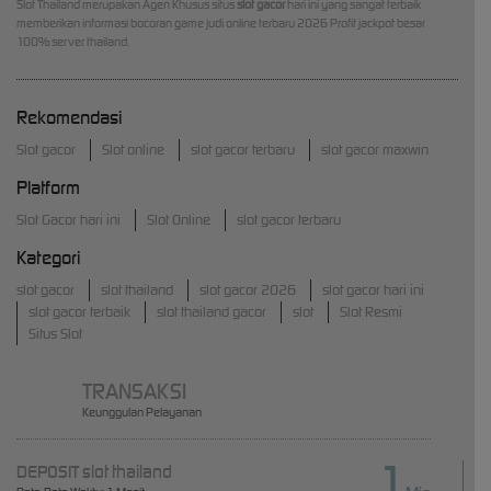
Slot Thailand merupakan Agen Khusus situs
slot gacor
hari ini yang sangat terbaik
memberikan informasi bocoran game judi online terbaru 2026 Profit jackpot besar
100% server thailand.
Rekomendasi
Slot gacor
Slot online
slot gacor terbaru
slot gacor maxwin
Platform
Slot Gacor hari ini
Slot Online
slot gacor terbaru
Kategori
slot gacor
slot thailand
slot gacor 2026
slot gacor hari ini
slot gacor terbaik
slot thailand gacor
slot
Slot Resmi
Situs Slot
TRANSAKSI
Keunggulan Pelayanan
1
DEPOSIT slot thailand