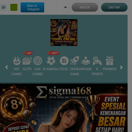
Main di
MASUK
DAFTAR
Telegram
HOT
SLOTS
LIVE
OLAHRAGA
TOGEL
CRASH
ARCADE
E-
PROMOSI
GAMES
CASINO
GAME
SPORTS