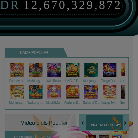
IDR
12,670,329,872
GAME POPULER
Fortune of Olympus
Mahjong Wins 3 – Black Scatter
Wild Beans
JUNGLE BANG BANG
Mahjong Ways 2
Tokyo Drift Nitro
Laughing Buddha Nexus
Mahjong Ways
Wukong - Black Scatter
Mochi Mania 1000
Fortune Gems
Gates of Olympus Super Scatter
Lucky Twins Nexus
Nexus Tombstone RIP
Video Slots Popular
PEMENANG MESIN SLOT