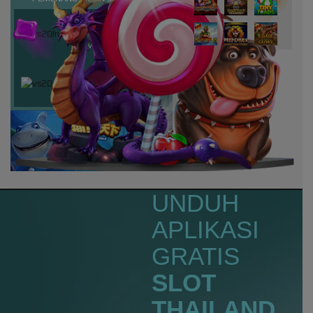
miste****0
IDR
15,047,200.00
vs20fruitswx
ma****5
IDR
9,253,200.00
vs20starlightx
vsteadf****1
IDR
8,998,000.00
vswaysbandit
ans****a
IDR
6,998,600.00
vs20olympgate
UNDUH
rydhos****e
APLIKASI
IDR
6,989,400.00
GRATIS
vswaysmahwblck
SLOT
miste****0
IDR
6,784,500.00
THAILAND
vs20gatotx