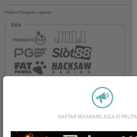
Platform Penyedia Layanan
Slots
DAFTAR SEKARANG JUGA DI PELIT