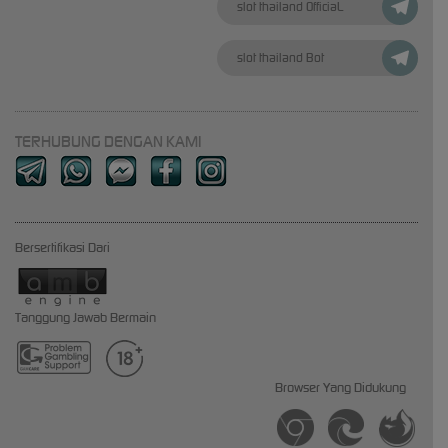
slot thailand OfficiaL
slot thailand Bot
TERHUBUNG DENGAN KAMI
Bersertifikasi Dari
Tanggung Jawab Bermain
Browser Yang Didukung