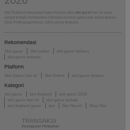
2026
Slot Thailand merupakan Agen Khusus situs
slot gacor
hari ini yang
sangat terbaik memberikan informasi bocoran game judi online terbaru
2026 Profit jackpot besar 100% server thailand.
Rekomendasi
Slot gacor
Slot online
slot gacor terbaru
slot gacor maxwin
Platform
Slot Gacor hari ini
Slot Online
slot gacor terbaru
Kategori
slot gacor
slot thailand
slot gacor 2026
slot gacor hari ini
slot gacor terbaik
slot thailand gacor
slot
Slot Resmi
Situs Slot
TRANSAKSI
Keunggulan Pelayanan