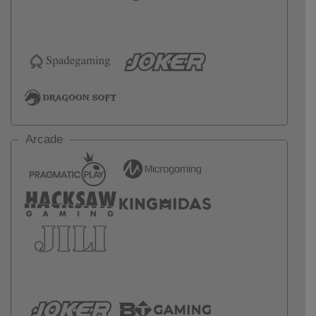
Arcade