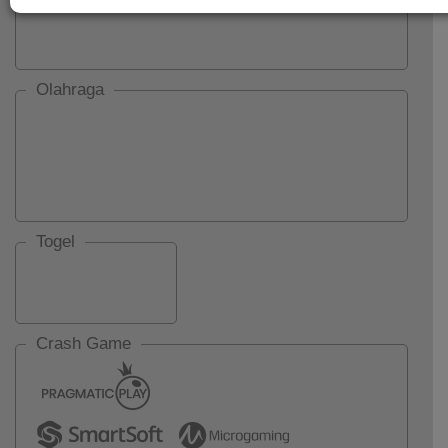
Olahraga
Togel
Crash Game