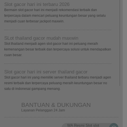
Slot gacor hari ini terbaru 2026
Bermain slot gacor hari ini menjadi rekomendasi terbaik dan
terpercaya dalam mencari peluang keuntungan besar yang selalu
menjadi cuan terbesar jackpot maxwin.
SLot thailand gacor mudah maxwin
Slot thailand menjadi agen slot gacor hari ini peluang meraih
kemenangan besar terbaik dan terpercaya solusi untuk mendapatkan
cuan besar.
Slot gacor hari ini server thailand gacor
Slot gacor hari ini yang memiliki server thailand terbaru menjadi agen
resmi terbaik dan terpercaya peluang meraih keuntungan besar no
satu di indonesai gampang menang.
BANTUAN & DUKUNGAN
Layanan Pelanggan 24 Jam
WA Resmi Slot slot