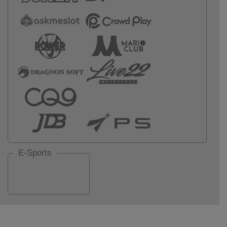
E-Sports