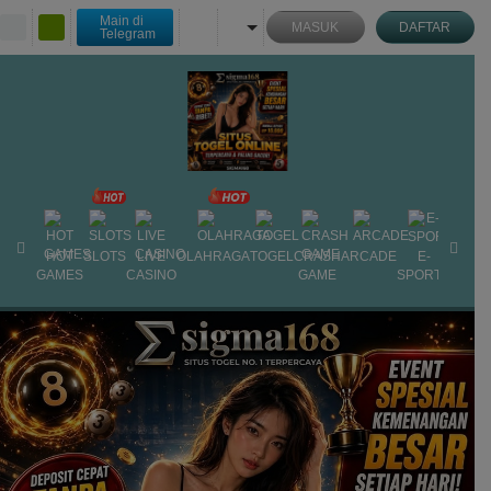
Main di
MASUK
DAFTAR
Telegram
HOT
SLOTS
LIVE
OLAHRAGA
TOGEL
CRASH
ARCADE
E-
PROM
GAMES
CASINO
GAME
SPORTS