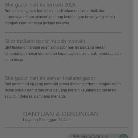
Slot gacor hari ini terbaru 2026
Bermain slot gacor hari ini menjadi rekomendasi terbaik dan
terpercaya dalam mencari peluang keuntungan besar yang selalu
menjadi cuan terbesar jackpot maxwin.
SLot thailand gacor mudah maxwin
Slot thailand menjadi agen slot gacor hari ini peluang meraih
kemenangan besar terbaik dan terpercaya solusi untuk mendapatkan
cuan besar.
Slot gacor hari ini server thailand gacor
Slot gacor hari ini yang memiliki server thailand terbaru menjadi agen
resmi terbaik dan terpercaya peluang meraih keuntungan besar no
satu di indonesai gampang menang.
BANTUAN & DUKUNGAN
Layanan Pelanggan 24 Jam
WA Resmi Slot slot