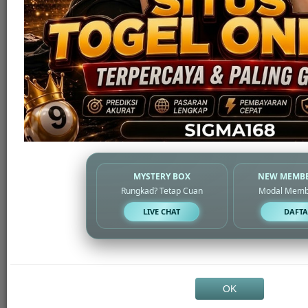
Live Casino
MYSTERY BOX
NEW MEMBE
Rungkad? Tetap Cuan
Modal Memb
LIVE CHAT
DAFTA
OK