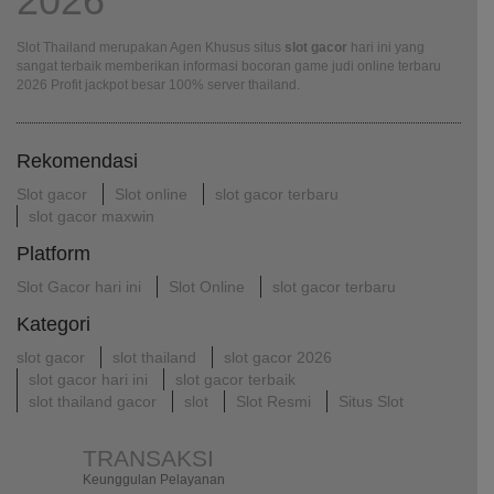
2026
Slot Thailand merupakan Agen Khusus situs
slot gacor
hari ini yang
sangat terbaik memberikan informasi bocoran game judi online terbaru
2026 Profit jackpot besar 100% server thailand.
Rekomendasi
Slot gacor
Slot online
slot gacor terbaru
slot gacor maxwin
Platform
Slot Gacor hari ini
Slot Online
slot gacor terbaru
Kategori
slot gacor
slot thailand
slot gacor 2026
slot gacor hari ini
slot gacor terbaik
slot thailand gacor
slot
Slot Resmi
Situs Slot
TRANSAKSI
Keunggulan Pelayanan