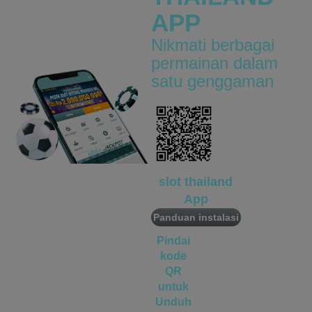
APP
miste****0
IDR
6,784,500.00
vs20gatotx
Nikmati berbagai
permainan dalam
be****7
satu genggaman
IDR
6,724,500.00
vs20stararx
be****7
IDR
6,592,400.00
vs20fruitswx
sco****9
IDR
5,941,200.00
slot thailand
vs20fruitswx
App
miste****0
Panduan instalasi
IDR
4,520,000.00
vs20olympx
Pindai
kode
QR
untuk
Unduh