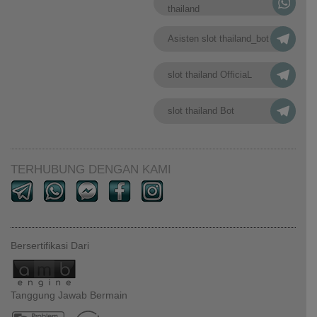
thailand
Asisten slot thailand_bot
slot thailand OfficiaL
slot thailand Bot
TERHUBUNG DENGAN KAMI
Bersertifikasi Dari
Tanggung Jawab Bermain