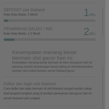
1
DEPOSIT slot thailand
Min
Rata-Rata Waktu: 1 Menit
2
PENARIKAN SALDO / WD
Min
Rata-Rata Waktu: 1-2 Menit
Kesempatan menang besar
bermain slot gacor hari ini
Kesemptan menang besar bermain di situs slot gacor hari ini
peluang meraih keuntungan besar paling di rekomendasikan
pemain slot online terbaru server thailanf gacor.
Daftar dan login slot thailand
Cara daftar dan login bermain di slot thailand sangat mudah cukup
ikuti langkah-langkah yang di berikan permainan slot gacor hari ini
server thailand anti rungkat.