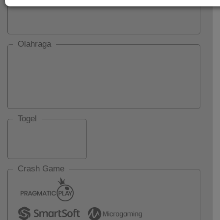
Olahraga
Togel
Crash Game