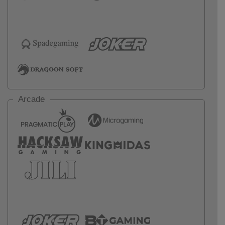
Arcade