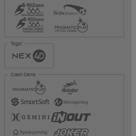
Togel
Crash Game