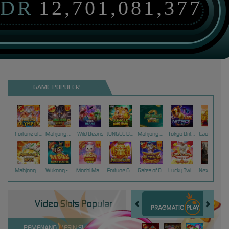
IDR
12,701,081,377
GAME POPULER
Fortune of Olympus
Mahjong Wins 3 – Black Scatter
Wild Beans
JUNGLE BANG BANG
Mahjong Ways 2
Tokyo Drift Nitro
Laughing Buddha Nexus
Mahjong Ways
Wukong - Black Scatter
Mochi Mania 1000
Fortune Gems
Gates of Olympus Super Scatter
Lucky Twins Nexus
Nexus Tombstone RIP
Video Slots Popular
PEMENANG MESIN SLOT