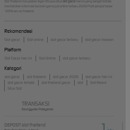
Slot Thailand merupakan Agen Khusus situs
slot gacor
hari ini yang sangat terbaik
memberikan informasi bocoran game judi online terbaru 2026 Profit jackpot besar
100% server thailand.
Rekomendasi
Slot gacor
Slot online
slot gacor terbaru
slot gacor maxwin
Platform
Slot Gacor hari ini
Slot Online
slot gacor terbaru
Kategori
slot gacor
slot thailand
slot gacor 2026
slot gacor hari ini
slot gacor terbaik
slot thailand gacor
slot
Slot Resmi
Situs Slot
TRANSAKSI
Keunggulan Pelayanan
1
DEPOSIT slot thailand