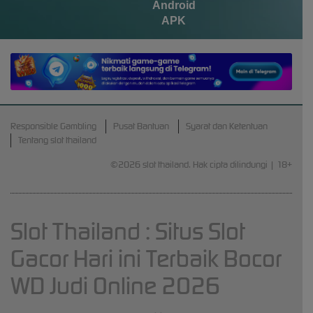
Android
APK
Responsible Gambling
Pusat Bantuan
Syarat dan Ketentuan
Tentang slot thailand
©2026 slot thailand. Hak cipta dilindungi | 18+
Slot Thailand : Situs Slot
Gacor Hari ini Terbaik Bocor
WD Judi Online 2026