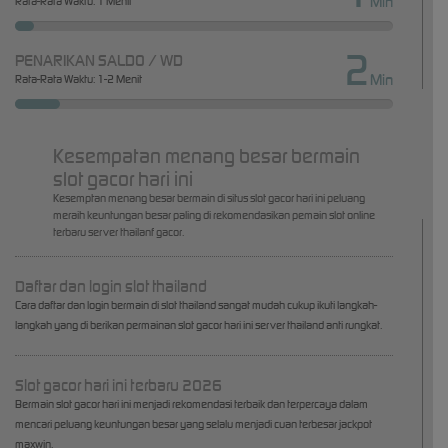
Min
Rata-Rata Waktu: 1 Menit
2
PENARIKAN SALDO / WD
Min
Rata-Rata Waktu: 1-2 Menit
Kesempatan menang besar bermain
slot gacor hari ini
Kesemptan menang besar bermain di situs slot gacor hari ini peluang
meraih keuntungan besar paling di rekomendasikan pemain slot online
terbaru server thailanf gacor.
Daftar dan login slot thailand
Cara daftar dan login bermain di slot thailand sangat mudah cukup ikuti langkah-
langkah yang di berikan permainan slot gacor hari ini server thailand anti rungkat.
Slot gacor hari ini terbaru 2026
Bermain slot gacor hari ini menjadi rekomendasi terbaik dan terpercaya dalam
mencari peluang keuntungan besar yang selalu menjadi cuan terbesar jackpot
maxwin.