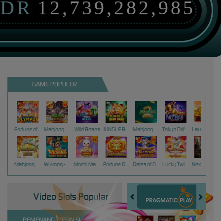
IDR
12,739,282,985
GAME POPULER
Fortune of Olympus
Mahjong Wins 3 – Black Scatter
Wild Beans
JUNGLE BANG BANG
Mahjong Ways 2
Tokyo Drift Nitro
Laughing Buddha Nexus
Mahjong Ways
Wukong - Black Scatter
Mochi Mania 1000
Fortune Gems
Gates of Olympus Super Scatter
Lucky Twins Nexus
Nexus Tombstone RIP
Video Slots Popular
PEMENANG MESIN SLOT