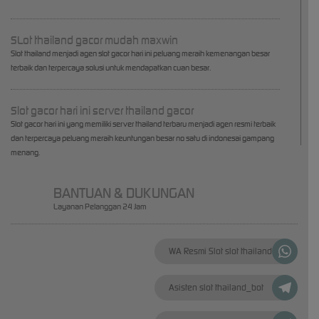
SLot thailand gacor mudah maxwin
Slot thailand menjadi agen slot gacor hari ini peluang meraih kemenangan besar
terbaik dan terpercaya solusi untuk mendapatkan cuan besar.
Slot gacor hari ini server thailand gacor
Slot gacor hari ini yang memiliki server thailand terbaru menjadi agen resmi terbaik
dan terpercaya peluang meraih keuntungan besar no satu di indonesai gampang
menang.
BANTUAN & DUKUNGAN
Layanan Pelanggan 24 Jam
WA Resmi Slot slot thailand
Asisten slot thailand_bot