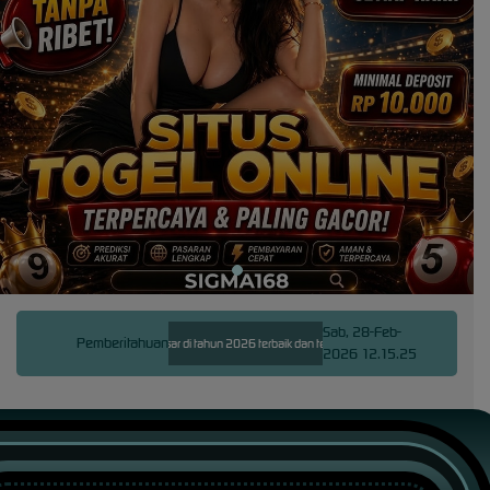
Sab, 28-Feb-
Pemberitahuan
luang meraih keuntungan besar di tahun 2026 terbaik dan terpercaya server thailand viral 100% 
2026 12.15.25