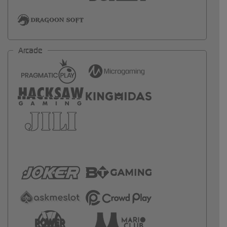
Arcade