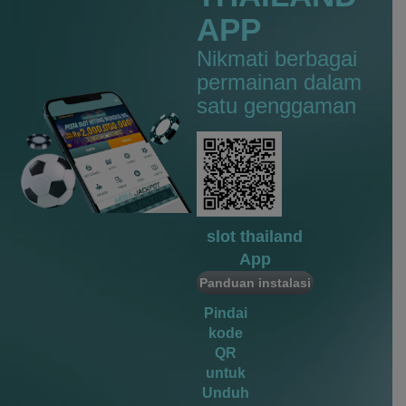
APP
be****7
IDR
6,724,500.00
Nikmati berbagai
vs20stararx
permainan dalam
be****7
satu genggaman
IDR
6,592,400.00
vs20fruitswx
sco****9
IDR
5,941,200.00
vs20fruitswx
miste****0
IDR
4,520,000.00
slot thailand
vs20olympx
App
Panduan instalasi
Pindai
kode
QR
untuk
Unduh