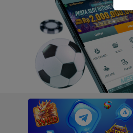
rydhos****e
IDR
6,989,400.00
vswaysmahwblck
miste****0
IDR
6,784,500.00
vs20gatotx
be****7
IDR
6,724,500.00
vs20stararx
be****7
IDR
6,592,400.00
vs20fruitswx
sco****9
IDR
5,941,200.00
vs20fruitswx
miste****0
IDR
4,520,000.00
vs20olympx