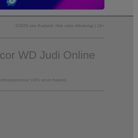
©2026 slot thailand. Hak cipta dilindungi | 18+
Bocor WD Judi Online
ofit jackpot besar 100% server thailand.