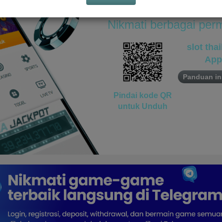
SLOT THAIL
Nikmati berbagai pe
slot tha
App
Panduan in
Pindai kode QR
untuk Unduh
Android APK