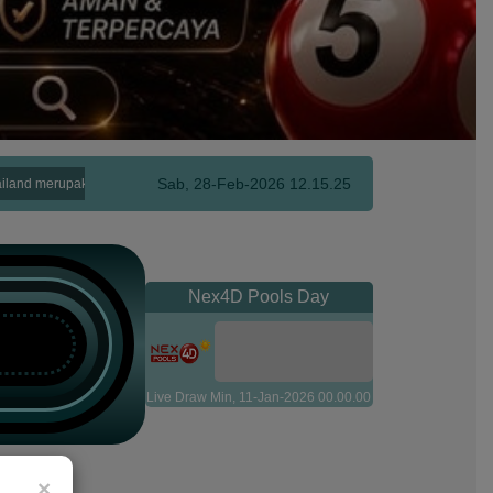
Sab, 28-Feb-2026 12.15.25
akan Agen Khusus situs slot gacor hari ini yang sangat terbaik memberikan informa
Nex4D Pools Day
Live Draw Min, 11-Jan-2026 00.00.00
×