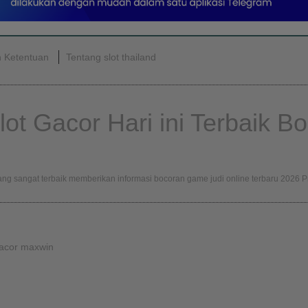
n Ketentuan
Tentang slot thailand
Slot Gacor Hari ini Terbaik 
yang sangat terbaik memberikan informasi bocoran game judi online terbaru 2026 Pr
gacor maxwin