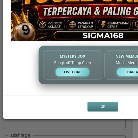
Live Casino
MYSTERY BOX
NEW MEMBE
Rungkad? Tetap Cuan
Modal Memb
LIVE CHAT
DAFTA
OK
Olahraga