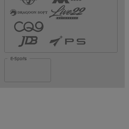
E-Sports