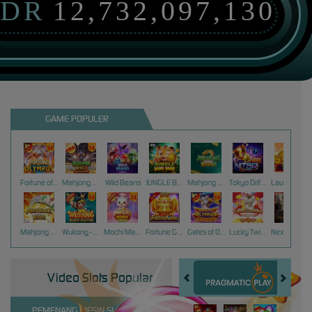
IDR
12,732,097,130
GAME POPULER
Fortune of Olympus
Mahjong Wins 3 – Black Scatter
Wild Beans
JUNGLE BANG BANG
Mahjong Ways 2
Tokyo Drift Nitro
Laughing Buddha Nexus
Mahjong Ways
Wukong - Black Scatter
Mochi Mania 1000
Fortune Gems
Gates of Olympus Super Scatter
Lucky Twins Nexus
Nexus Tombstone RIP
Video Slots Popular
PEMENANG MESIN SLOT