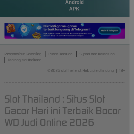
Android
APK
Responsible Gambling
Pusat Bantuan
Syarat dan Ketentuan
Tentang slot thailand
©2026 slot thailand. Hak cipta dilindungi | 18+
Slot Thailand : Situs Slot
Gacor Hari ini Terbaik Bocor
WD Judi Online 2026