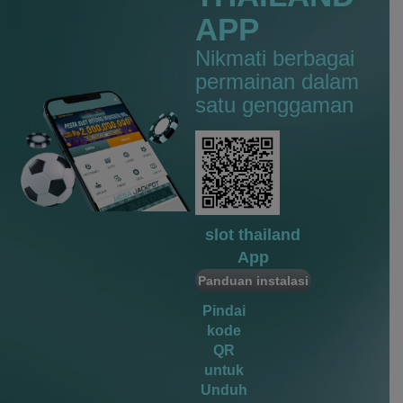
APP
be****7
IDR
6,724,500.00
Nikmati berbagai
vs20stararx
permainan dalam
be****7
satu genggaman
IDR
6,592,400.00
vs20fruitswx
sco****9
IDR
5,941,200.00
vs20fruitswx
miste****0
IDR
4,520,000.00
slot thailand
vs20olympx
App
Panduan instalasi
Pindai
kode
QR
untuk
Unduh