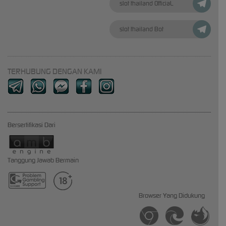
slot thailand OfficiaL
slot thailand Bot
TERHUBUNG DENGAN KAMI
Bersertifikasi Dari
Tanggung Jawab Bermain
Browser Yang Didukung