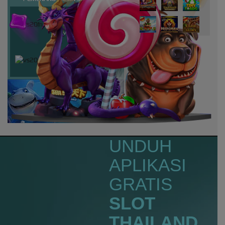
miste****0
IDR
15,047,200.00
vs20fruitswx
ma****5
IDR
9,253,200.00
vs20starlightx
vsteadf****1
IDR
8,998,000.00
vswaysbandit
ans****a
IDR
6,998,600.00
vs20olympgate
UNDUH
rydhos****e
APLIKASI
IDR
6,989,400.00
GRATIS
vswaysmahwblck
SLOT
miste****0
IDR
6,784,500.00
THAILAND
vs20gatotx