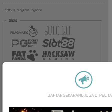
Platform Penyedia Layanan
Slots
DAFTAR SEKARANG JUGA DI PELIT