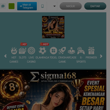
Main di
MASUK
DAFTAR
Telegram
HOT
SLOTS
LIVE
OLAHRAGA
TOGEL
CRASH
ARCADE
E-
PROMOSI
GAMES
CASINO
GAME
SPORTS