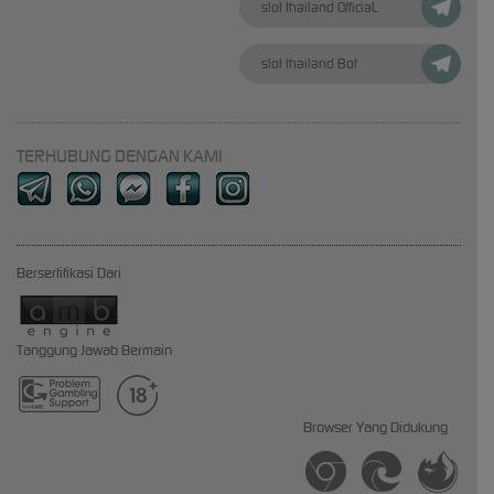
slot thailand OfficiaL
slot thailand Bot
TERHUBUNG DENGAN KAMI
Bersertifikasi Dari
Tanggung Jawab Bermain
Browser Yang Didukung