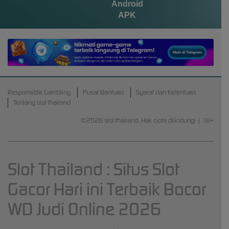
Android
APK
Responsible Gambling
Pusat Bantuan
Syarat dan Ketentuan
Tentang slot thailand
©2026 slot thailand. Hak cipta dilindungi | 18+
Slot Thailand : Situs Slot
Gacor Hari ini Terbaik Bocor
WD Judi Online 2026