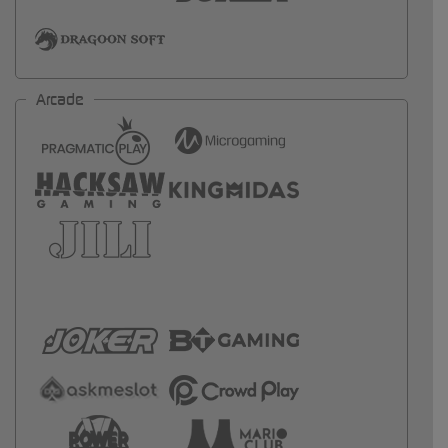
Arcade