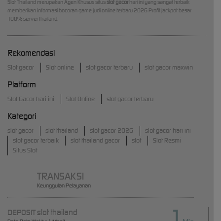
Slot Thailand merupakan Agen Khusus situs
slot gacor
hari ini yang sangat terbaik
memberikan informasi bocoran game judi online terbaru 2026 Profit jackpot besar
100% server thailand.
Rekomendasi
Slot gacor
Slot online
slot gacor terbaru
slot gacor maxwin
Platform
Slot Gacor hari ini
Slot Online
slot gacor terbaru
Kategori
slot gacor
slot thailand
slot gacor 2026
slot gacor hari ini
slot gacor terbaik
slot thailand gacor
slot
Slot Resmi
Situs Slot
TRANSAKSI
Keunggulan Pelayanan
1
DEPOSIT slot thailand