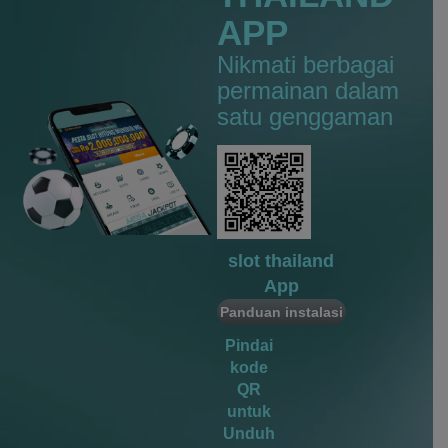
APP
be****7
IDR
6,724,500.00
Nikmati berbagai
vs20stararx
permainan dalam
be****7
satu genggaman
IDR
6,592,400.00
vs20fruitswx
sco****9
IDR
5,941,200.00
vs20fruitswx
miste****0
IDR
4,520,000.00
slot thailand
vs20olympx
App
Panduan instalasi
Pindai
kode
QR
untuk
Unduh