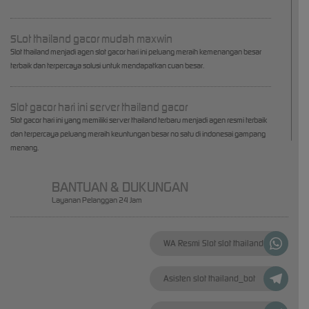
SLot thailand gacor mudah maxwin
Slot thailand menjadi agen slot gacor hari ini peluang meraih kemenangan besar
terbaik dan terpercaya solusi untuk mendapatkan cuan besar.
Slot gacor hari ini server thailand gacor
Slot gacor hari ini yang memiliki server thailand terbaru menjadi agen resmi terbaik
dan terpercaya peluang meraih keuntungan besar no satu di indonesai gampang
menang.
BANTUAN & DUKUNGAN
Layanan Pelanggan 24 Jam
WA Resmi Slot slot thailand
Asisten slot thailand_bot