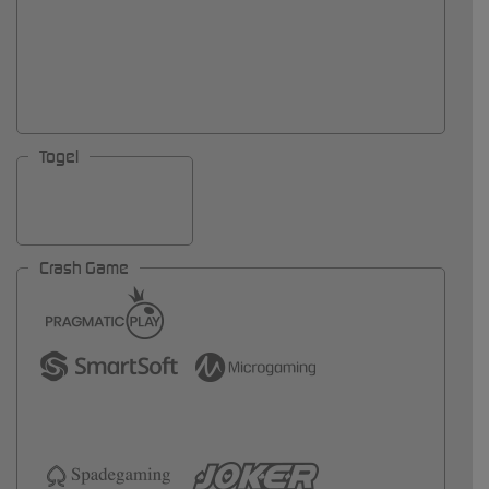
Togel
Crash Game