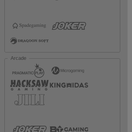
Arcade