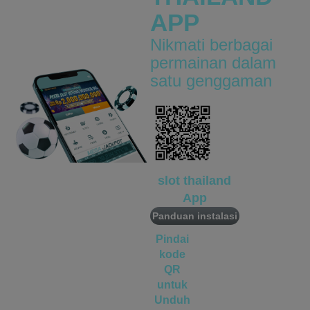
APP
miste****0
IDR
6,784,500.00
vs20gatotx
Nikmati berbagai
permainan dalam
be****7
satu genggaman
IDR
6,724,500.00
vs20stararx
be****7
IDR
6,592,400.00
vs20fruitswx
sco****9
IDR
5,941,200.00
slot thailand
vs20fruitswx
App
miste****0
Panduan instalasi
IDR
4,520,000.00
vs20olympx
Pindai
kode
QR
untuk
Unduh