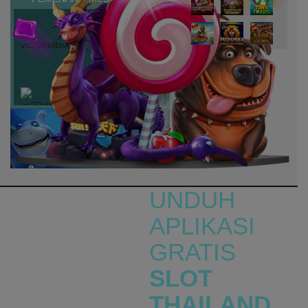
miste****0
IDR
15,047,200.00
vs20fruitswx
ma****5
IDR
9,253,200.00
vs20starlightx
vsteadf****1
IDR
8,998,000.00
vswaysbandit
UNDUH
ans****a
IDR
APLIKASI
6,998,600.00
vs20olympgate
GRATIS
rydhos****e
SLOT
IDR
6,989,400.00
THAILAND
vswaysmahwblck