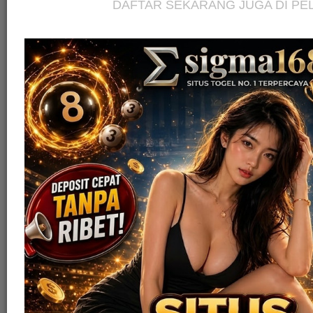
DAFTAR SEKARANG JUGA DI PEL