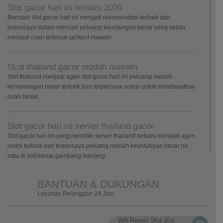
Slot gacor hari ini terbaru 2026
Bermain slot gacor hari ini menjadi rekomendasi terbaik dan
terpercaya dalam mencari peluang keuntungan besar yang selalu
menjadi cuan terbesar jackpot maxwin.
SLot thailand gacor mudah maxwin
Slot thailand menjadi agen slot gacor hari ini peluang meraih
kemenangan besar terbaik dan terpercaya solusi untuk mendapatkan
cuan besar.
Slot gacor hari ini server thailand gacor
Slot gacor hari ini yang memiliki server thailand terbaru menjadi agen
resmi terbaik dan terpercaya peluang meraih keuntungan besar no
satu di indonesai gampang menang.
BANTUAN & DUKUNGAN
Layanan Pelanggan 24 Jam
WA Resmi Slot slot