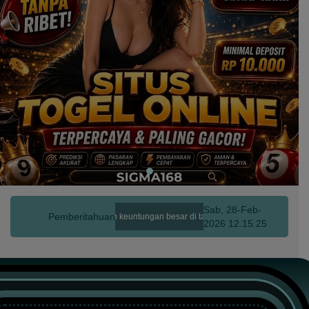
Sab, 28-Feb-
Pemberitahuan
r hari ini peluang meraih keuntungan besar di tahun 2026 terbaik dan terpercay
2026 12.15.25