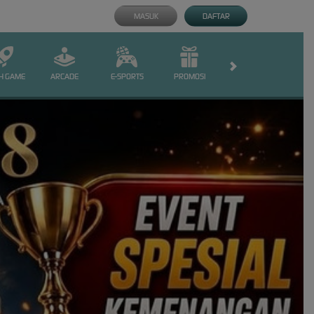
MASUK
DAFTAR
H GAME
ARCADE
E-SPORTS
PROMOSI