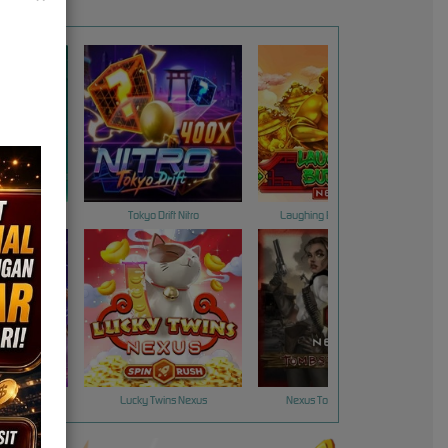
Ways 2
Tokyo Drift Nitro
Laughing Buddha Nexus
Super Scatter
Lucky Twins Nexus
Nexus Tombstone RIP