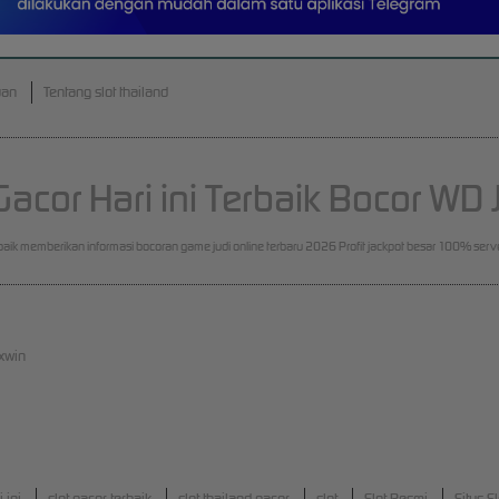
uan
Tentang slot thailand
t Gacor Hari ini Terbaik Bocor W
rbaik memberikan informasi bocoran game judi online terbaru 2026 Profit jackpot besar 100% serve
xwin
 ini
slot gacor terbaik
slot thailand gacor
slot
Slot Resmi
Situs Sl