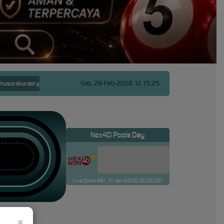
Sab, 28-Feb-2026 12.15.25
 gacor hari ini yang sangat terbaik memberikan informasi bocoran game judi online terbaru 2026 P
Nex4D Pools Day
Live Draw Min, 11-Jan-2026 00.00.00
×