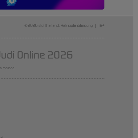
©2026 slot thailand. Hak cipta dilindungi | 18+
D Judi Online 2026
r thailand.
ot