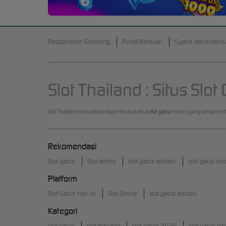
Responsible Gambling
Pusat Bantuan
Syarat dan Ketent
Slot Thailand : Situs Slo
Slot Thailand merupakan Agen Khusus situs
slot gacor
hari ini yang sangat te
Rekomendasi
Slot gacor
Slot online
slot gacor terbaru
slot gacor ma
Platform
Slot Gacor hari ini
Slot Online
slot gacor terbaru
Kategori
slot gacor
slot thailand
slot gacor 2026
slot gacor hari