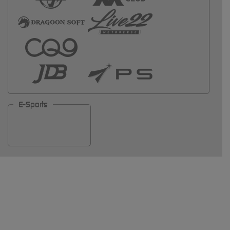
E-Sports