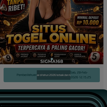
Sab, 28-Feb-
Pemberitahuan
luang meraih keuntungan besar di tahun 2026 terbaik dan terpercaya server thailand viral 100%
2026 12.15.25