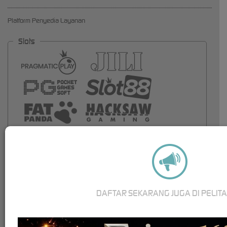
Platform Penyedia Layanan
Slots
DAFTAR SEKARANG JUGA DI PELIT