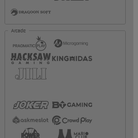
Arcade