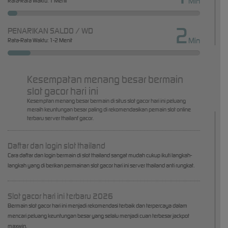
Min
Rata-Rata Waktu: 1 Menit
2
PENARIKAN SALDO / WD
Min
Rata-Rata Waktu: 1-2 Menit
Kesempatan menang besar bermain
slot gacor hari ini
Kesemptan menang besar bermain di situs slot gacor hari ini peluang
meraih keuntungan besar paling di rekomendasikan pemain slot online
terbaru server thailanf gacor.
Daftar dan login slot thailand
Cara daftar dan login bermain di slot thailand sangat mudah cukup ikuti langkah-
langkah yang di berikan permainan slot gacor hari ini server thailand anti rungkat.
Slot gacor hari ini terbaru 2026
Bermain slot gacor hari ini menjadi rekomendasi terbaik dan terpercaya dalam
mencari peluang keuntungan besar yang selalu menjadi cuan terbesar jackpot
maxwin.