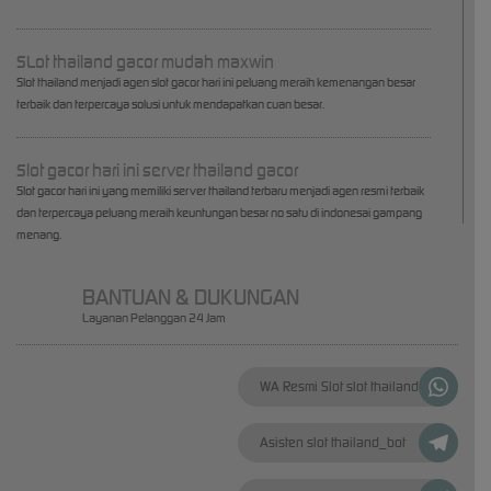
SLot thailand gacor mudah maxwin
Slot thailand menjadi agen slot gacor hari ini peluang meraih kemenangan besar
terbaik dan terpercaya solusi untuk mendapatkan cuan besar.
Slot gacor hari ini server thailand gacor
Slot gacor hari ini yang memiliki server thailand terbaru menjadi agen resmi terbaik
dan terpercaya peluang meraih keuntungan besar no satu di indonesai gampang
menang.
BANTUAN & DUKUNGAN
Layanan Pelanggan 24 Jam
WA Resmi Slot slot thailand
Asisten slot thailand_bot