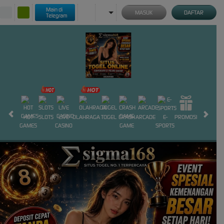
Main di
MASUK
DAFTAR
Telegram
HOT
SLOTS
LIVE
OLAHRAGA
TOGEL
CRASH
ARCADE
E-
PROMOSI
GAMES
CASINO
GAME
SPORTS