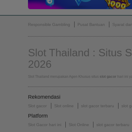
Responsible Gambling
Pusat Bantuan
Syarat da
Slot Thailand : Situs 
2026
Slot Thailand merupakan Agen Khusus situs
slot gacor
hari ini 
Rekomendasi
Slot gacor
Slot online
slot gacor terbaru
slot 
Platform
Slot Gacor hari ini
Slot Online
slot gacor terbaru