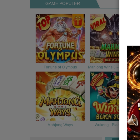
GAME POPULER
Fortune of Olympus
Mahjong Wins 3 – Black Scat
Mahjong Ways
Wukong - Black Scatter