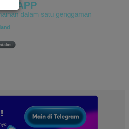
AND APP
rmainan dalam satu genggaman
iland
stalasi