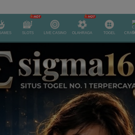
GAMES
SLOTS
LIVE CASINO
OLAHRAGA
TOGEL
CRAS