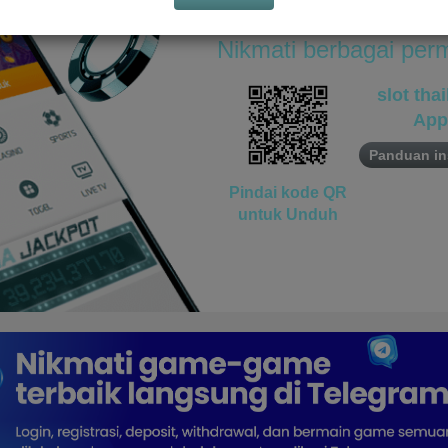
SLOT THAIL
Nikmati berbagai pe
slot tha
App
Panduan in
Pindai kode QR
untuk Unduh
Android APK