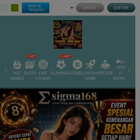
Main di
MASUK
DAFTAR
Telegram
HOT
SLOTS
LIVE
OLAHRAGA
TOGEL
CRASH
ARCADE
E-
PROM
GAMES
CASINO
GAME
SPORTS