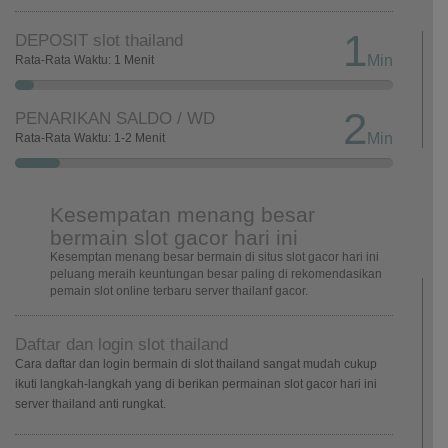
1
DEPOSIT slot thailand
Min
Rata-Rata Waktu: 1 Menit
2
PENARIKAN SALDO / WD
Min
Rata-Rata Waktu: 1-2 Menit
Kesempatan menang besar
bermain slot gacor hari ini
Kesemptan menang besar bermain di situs slot gacor hari ini
peluang meraih keuntungan besar paling di rekomendasikan
pemain slot online terbaru server thailanf gacor.
Daftar dan login slot thailand
Cara daftar dan login bermain di slot thailand sangat mudah cukup
ikuti langkah-langkah yang di berikan permainan slot gacor hari ini
server thailand anti rungkat.