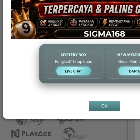
MYSTERY BOX
NEW MEMBE
Rungkad? Tetap Cuan
Modal Memb
LIVE CHAT
DAFTA
Live Casino
OK