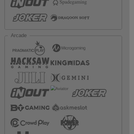
Arcade