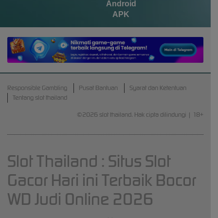
Android
APK
Responsible Gambling
Pusat Bantuan
Syarat dan Ketentuan
Tentang slot thailand
©2026 slot thailand. Hak cipta dilindungi | 18+
Slot Thailand : Situs Slot
Gacor Hari ini Terbaik Bocor
WD Judi Online 2026