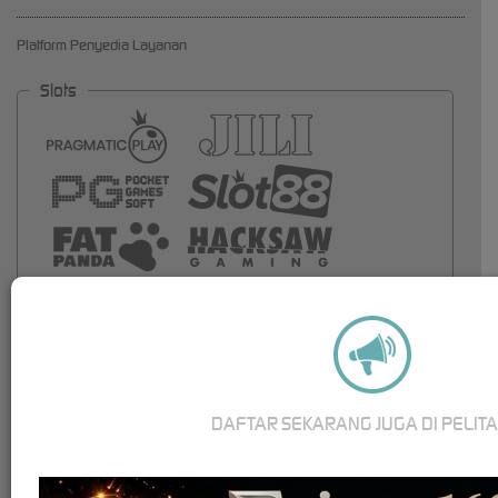
Platform Penyedia Layanan
Slots
DAFTAR SEKARANG JUGA DI PELIT