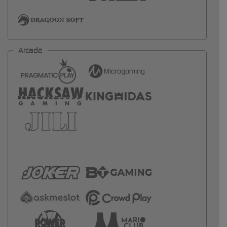
Arcade