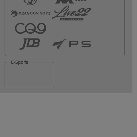
E-Sports