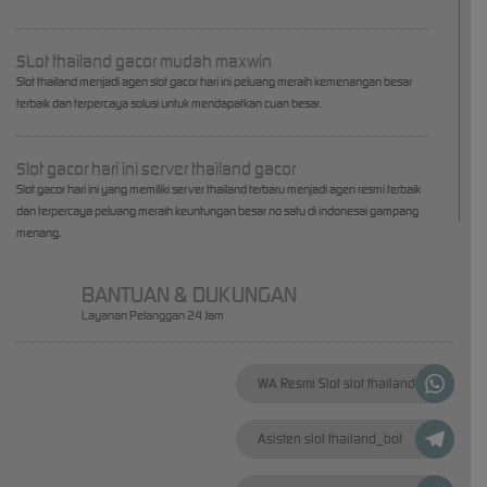
SLot thailand gacor mudah maxwin
Slot thailand menjadi agen slot gacor hari ini peluang meraih kemenangan besar
terbaik dan terpercaya solusi untuk mendapatkan cuan besar.
Slot gacor hari ini server thailand gacor
Slot gacor hari ini yang memiliki server thailand terbaru menjadi agen resmi terbaik
dan terpercaya peluang meraih keuntungan besar no satu di indonesai gampang
menang.
BANTUAN & DUKUNGAN
Layanan Pelanggan 24 Jam
WA Resmi Slot slot thailand
Asisten slot thailand_bot