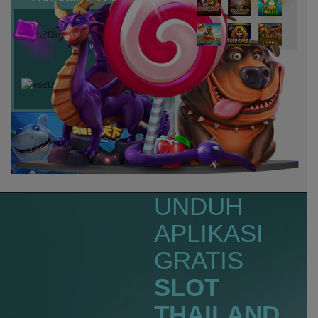
miste****0
IDR
15,047,200.00
vs20fruitswx
ma****5
IDR
9,253,200.00
vs20starlightx
vsteadf****1
IDR
8,998,000.00
vswaysbandit
ans****a
IDR
6,998,600.00
vs20olympgate
UNDUH
rydhos****e
APLIKASI
IDR
6,989,400.00
GRATIS
vswaysmahwblck
SLOT
miste****0
IDR
6,784,500.00
THAILAND
vs20gatotx