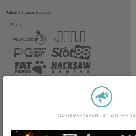
Platform Penyedia Layanan
Slots
DAFTAR SEKARANG JUGA DI PELIT