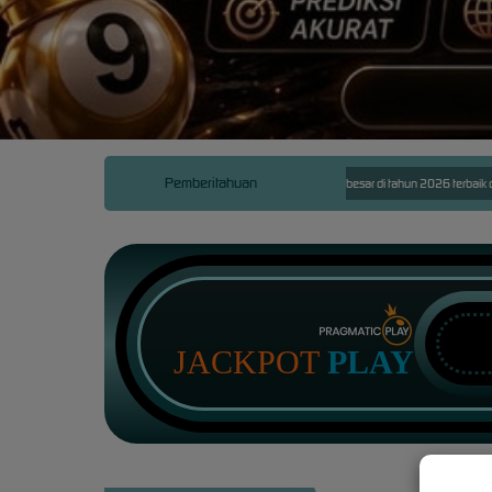
Pemberitahuan
 situs slot gacor hari ini peluang meraih keuntungan besar di tahun 2026 terbaik dan terperca
JACKPOT
PLAY