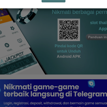
SLOT THAIL
Nikmati berbagai pe
slot tha
App
Panduan in
Pindai kode QR
untuk Unduh
Android APK