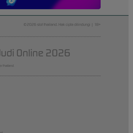
©2026 slot thailand. Hak cipta dilindungi | 18+
D Judi Online 2026
r thailand.
ot