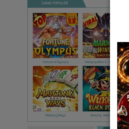
GAME POPULER
Fortune of Olympus
Mahjong Wins 3 – Black Scatter
Mahjong Ways
Wukong - Black Scatter