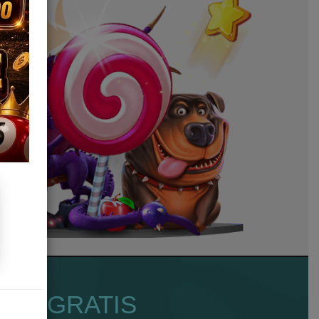
ASI GRATIS