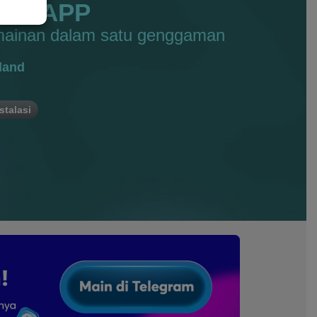
AND APP
rmainan dalam satu genggaman
iland
stalasi