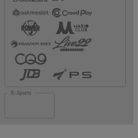
E-Sports