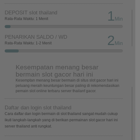
1
DEPOSIT slot thailand
Min
Rata-Rata Waktu: 1 Menit
2
PENARIKAN SALDO / WD
Min
Rata-Rata Waktu: 1-2 Menit
Kesempatan menang besar
bermain slot gacor hari ini
Kesemptan menang besar bermain di situs slot gacor hari ini
peluang meraih keuntungan besar paling di rekomendasikan
pemain slot online terbaru server thailanf gacor.
Daftar dan login slot thailand
Cara daftar dan login bermain di slot thailand sangat mudah cukup
ikuti langkah-langkah yang di berikan permainan slot gacor hari ini
server thailand anti rungkat.