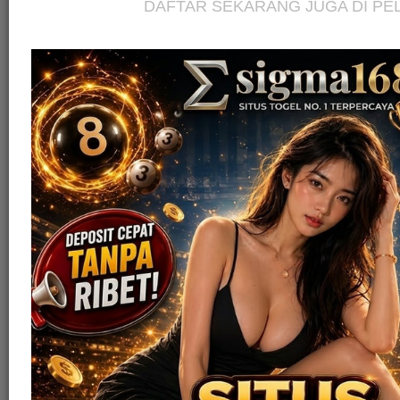
DAFTAR SEKARANG JUGA DI PEL