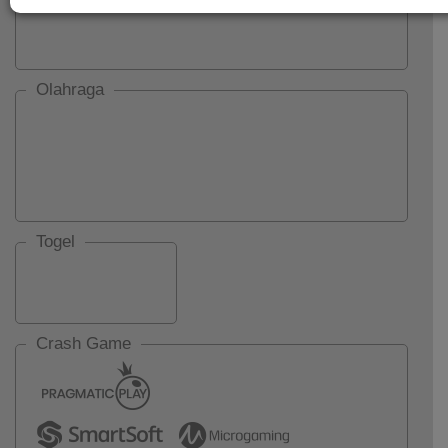
Olahraga
Togel
Crash Game