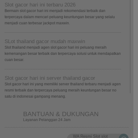
Slot gacor hari ini terbaru 2026
Bermain slot gacor hari ini menjadi rekomendasi terbaik dan
terpercaya dalam mencari peluang keuntungan besar yang selalu
menjadi cuan terbesar jackpot maxwin.
SLot thailand gacor mudah maxwin
Slot thailand menjadi agen slot gacor hari ini peluang meraih
kemenangan besar terbaik dan terpercaya solusi untuk mendapatkan
cuan besar.
Slot gacor hari ini server thailand gacor
Slot gacor hari ini yang memiliki server thailand terbaru menjadi agen
resmi terbaik dan terpercaya peluang meraih keuntungan besar no
satu di indonesai gampang menang.
BANTUAN & DUKUNGAN
Layanan Pelanggan 24 Jam
WA Resmi Slot slot