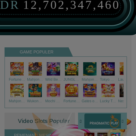
IDR
12,702,347,460
GAME POPULER
Fortune of Olympus
Mahjong Wins 3 – Black Scatter
Wild Beans
JUNGLE BANG BANG
Mahjong Ways 2
Tokyo Drift Nitro
Laughing Buddha Nexus
Mahjong Ways
Wukong - Black Scatter
Mochi Mania 1000
Fortune Gems
Gates of Olympus Super Scatter
Lucky Twins Nexus
Nexus Tombstone RIP
Video Slots Popular
PEMENANG MESIN SLOT