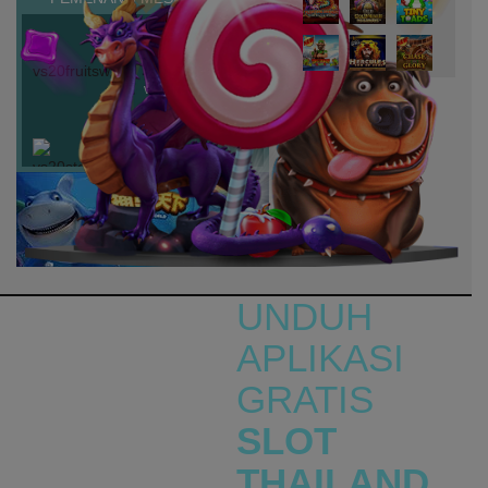
miste****0
IDR
15,047,200.00
vs20fruitswx
ma****5
IDR
9,253,200.00
vs20starlightx
vsteadf****1
IDR
8,998,000.00
vswaysbandit
UNDUH
ans****a
IDR
APLIKASI
6,998,600.00
vs20olympgate
GRATIS
rydhos****e
SLOT
IDR
6,989,400.00
THAILAND
vswaysmahwblck