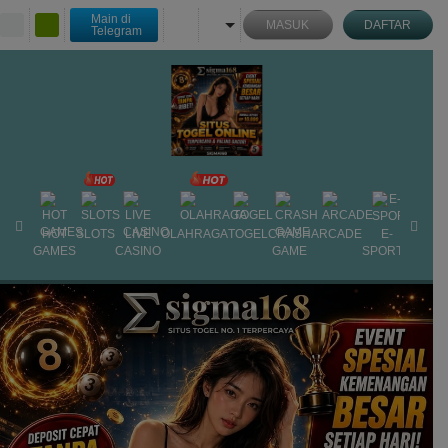
Main di
MASUK
DAFTAR
Telegram
HOT
SLOTS
LIVE
OLAHRAGA
TOGEL
CRASH
ARCADE
E-
PROM
GAMES
CASINO
GAME
SPORTS