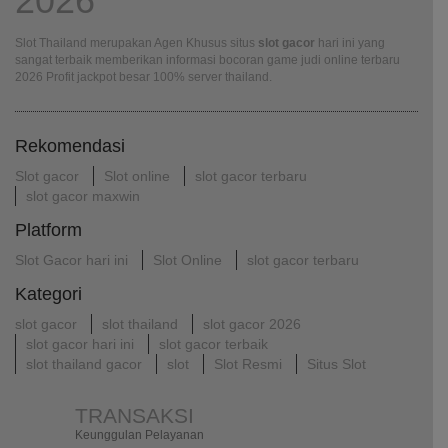
2026
Slot Thailand merupakan Agen Khusus situs
slot gacor
hari ini yang
sangat terbaik memberikan informasi bocoran game judi online terbaru
2026 Profit jackpot besar 100% server thailand.
Rekomendasi
Slot gacor
Slot online
slot gacor terbaru
slot gacor maxwin
Platform
Slot Gacor hari ini
Slot Online
slot gacor terbaru
Kategori
slot gacor
slot thailand
slot gacor 2026
slot gacor hari ini
slot gacor terbaik
slot thailand gacor
slot
Slot Resmi
Situs Slot
TRANSAKSI
Keunggulan Pelayanan