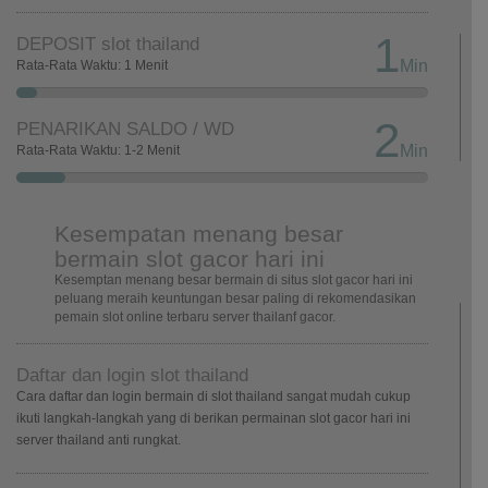
1
DEPOSIT slot thailand
Min
Rata-Rata Waktu: 1 Menit
2
PENARIKAN SALDO / WD
Min
Rata-Rata Waktu: 1-2 Menit
Kesempatan menang besar
bermain slot gacor hari ini
Kesemptan menang besar bermain di situs slot gacor hari ini
peluang meraih keuntungan besar paling di rekomendasikan
pemain slot online terbaru server thailanf gacor.
Daftar dan login slot thailand
Cara daftar dan login bermain di slot thailand sangat mudah cukup
ikuti langkah-langkah yang di berikan permainan slot gacor hari ini
server thailand anti rungkat.