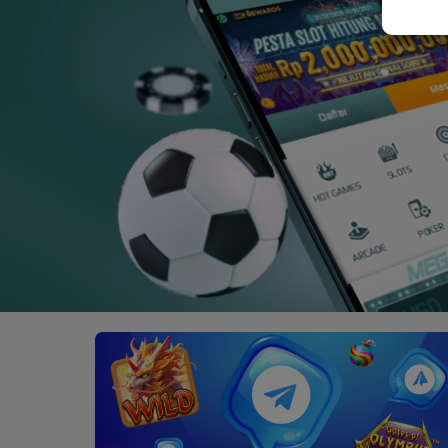
miste****0
IDR
6,784,500.00
vs20gatotx
be****7
IDR
6,724,500.00
vs20stararx
be****7
IDR
6,592,400.00
vs20fruitswx
sco****9
IDR
5,941,200.00
vs20fruitswx
miste****0
IDR
4,520,000.00
vs20olympx