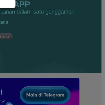
AND APP
rmainan dalam satu genggaman
iland
stalasi