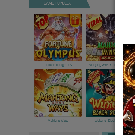
GAME POPULER
Fortune of Olympus
Mahjong Wins 3 – Black Scatter
Mahjong Ways
Wukong - Black Scatter