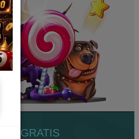
ASI GRATIS