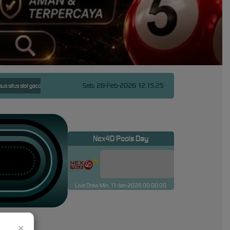
Sab, 28-Feb-2026 12.15.25
cor hari ini yang sangat terbaik memberikan informasi bocoran game judi online terbaru 2026 Profi
Nex4D Pools Day
Live Draw Min, 11-Jan-2026 00.00.00
×