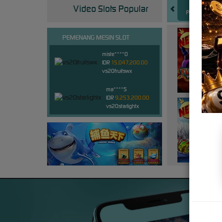
Video Slots Popular
PEMENANG MESIN SLOT
miste****0
IDR
15,047,200.00
vs20fruitswx
ma****5
IDR
9,253,200.00
vs20starlightx
vsteadf****1
IDR
8,998,000.00
vswaysbandit
ans****a
IDR
6,998,600.00
vs20olympgate
rydhos****e
IDR
6,989,400.00
vswaysmahwblck