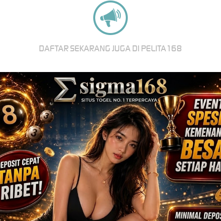
DAFTAR SEKARANG JUGA DI PELITA168
Wild Beans
JUNGLE BANG BANG
Mahjong 
Mochi Mania 1000
Fortune Gems
Gates of Olympus 