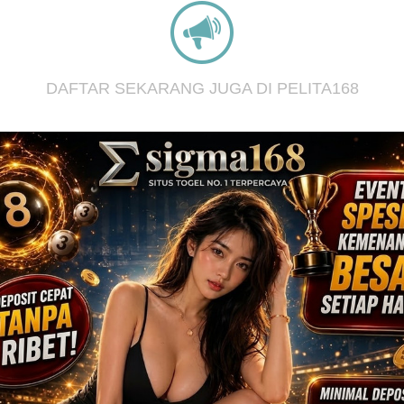
DAFTAR SEKARANG JUGA DI PELITA168
ter
Wild Beans
JUNGLE BANG BANG
Mahjong 
Mochi Mania 1000
Fortune Gems