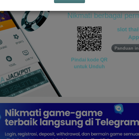
SLOT THAIL
Nikmati berbagai pe
slot tha
App
Panduan in
Pindai kode QR
untuk Unduh
Android APK