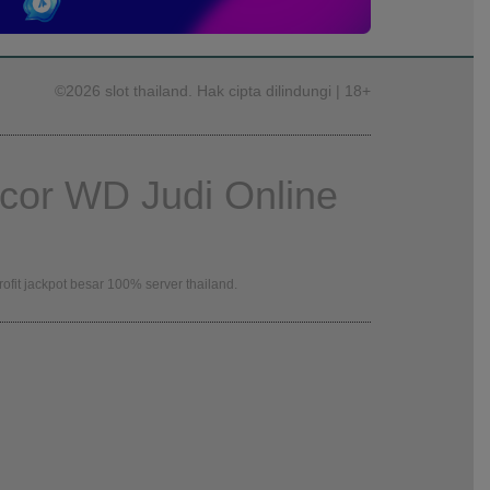
©2026 slot thailand. Hak cipta dilindungi | 18+
Bocor WD Judi Online
ofit jackpot besar 100% server thailand.