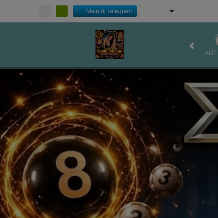
Main di Telegram
HOT