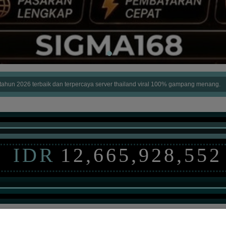
terbaik dan terpercaya server thailand viral 100% gampang menang.
Slot Thail
IDR
12,665,928,552