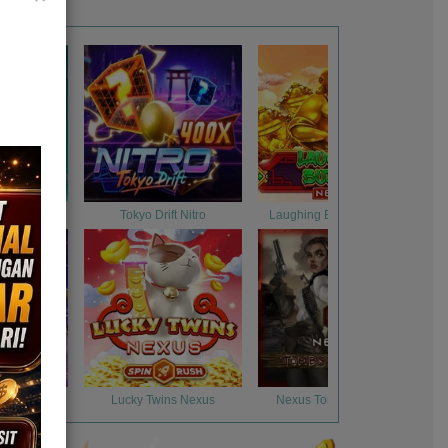
Ways 2
Tokyo Drift Nitro
Laughing Buddha Nexus
Gates of Olympus Super Scatter
Lucky Twins Nexus
Nexus Tombstone RIP