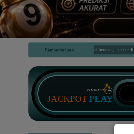
Pemberitahuan
ain di situs slot gacor hari ini peluang meraih keuntungan besar di tahun 2026 
JACKPOT
PLAY