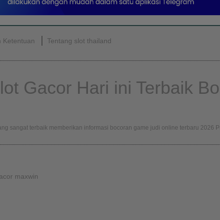
n Ketentuan
Tentang slot thailand
Slot Gacor Hari ini Terbaik 
yang sangat terbaik memberikan informasi bocoran game judi online terbaru 2026 Pr
gacor maxwin