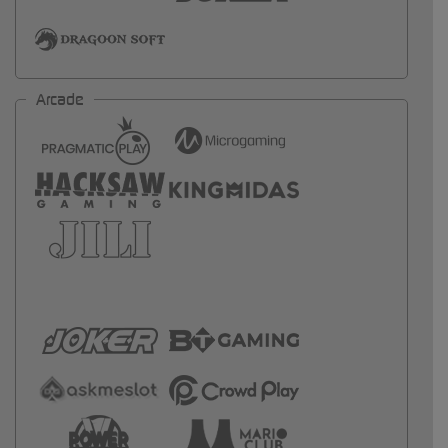
Arcade