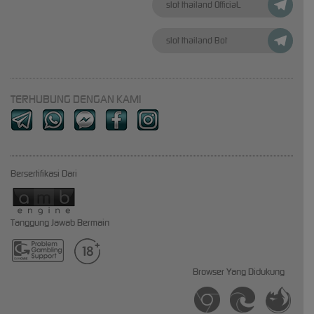
slot thailand OfficiaL
slot thailand Bot
TERHUBUNG DENGAN KAMI
Bersertifikasi Dari
Tanggung Jawab Bermain
Browser Yang Didukung