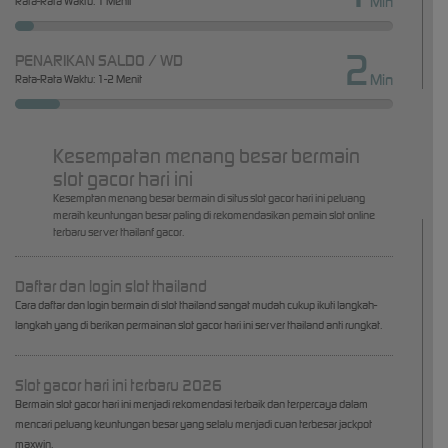
Min
Rata-Rata Waktu: 1 Menit
2
PENARIKAN SALDO / WD
Min
Rata-Rata Waktu: 1-2 Menit
Kesempatan menang besar bermain
slot gacor hari ini
Kesemptan menang besar bermain di situs slot gacor hari ini peluang
meraih keuntungan besar paling di rekomendasikan pemain slot online
terbaru server thailanf gacor.
Daftar dan login slot thailand
Cara daftar dan login bermain di slot thailand sangat mudah cukup ikuti langkah-
langkah yang di berikan permainan slot gacor hari ini server thailand anti rungkat.
Slot gacor hari ini terbaru 2026
Bermain slot gacor hari ini menjadi rekomendasi terbaik dan terpercaya dalam
mencari peluang keuntungan besar yang selalu menjadi cuan terbesar jackpot
maxwin.