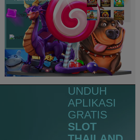
miste****0
IDR
15,047,200.00
vs20fruitswx
ma****5
IDR
9,253,200.00
vs20starlightx
vsteadf****1
IDR
8,998,000.00
vswaysbandit
ans****a
IDR
6,998,600.00
vs20olympgate
UNDUH
rydhos****e
APLIKASI
IDR
6,989,400.00
GRATIS
vswaysmahwblck
SLOT
miste****0
IDR
6,784,500.00
THAILAND
vs20gatotx