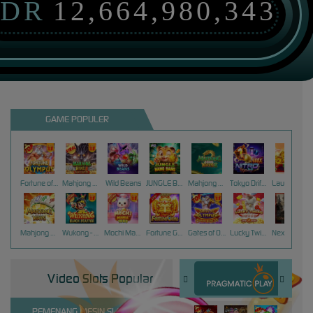
IDR
12,664,979,243
GAME POPULER
Fortune of Olympus
Mahjong Wins 3 – Black Scatter
Wild Beans
JUNGLE BANG BANG
Mahjong Ways 2
Tokyo Drift Nitro
Laughing Buddha Nexus
Mahjong Ways
Wukong - Black Scatter
Mochi Mania 1000
Fortune Gems
Gates of Olympus Super Scatter
Lucky Twins Nexus
Nexus Tombstone RIP
Video Slots Popular
PEMENANG MESIN SLOT