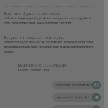
SLot thailand gacor mudah maxwin
Slot thailand menjadi agen slot gacor hari ini peluang meraih kemenangan besar
terbaik dan terpercaya solusi untuk mendapatkan cuan besar.
Slot gacor hari ini server thailand gacor
Slot gacor hari ini yang memiliki server thailand terbaru menjadi agen resmi terbaik
dan terpercaya peluang meraih keuntungan besar no satu di indonesai gampang
menang.
BANTUAN & DUKUNGAN
Layanan Pelanggan 24 Jam
WA Resmi Slot slot thailand
Asisten slot thailand_bot