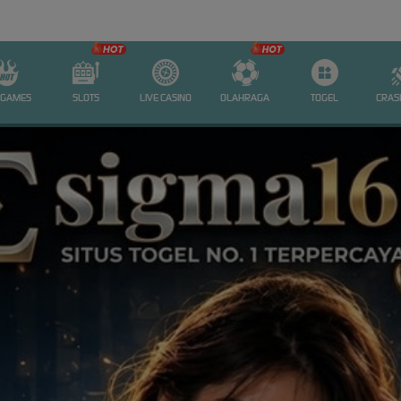
 GAMES
SLOTS
LIVE CASINO
OLAHRAGA
TOGEL
CRAS