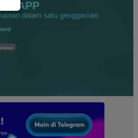
AND APP
rmainan dalam satu genggaman
iland
stalasi