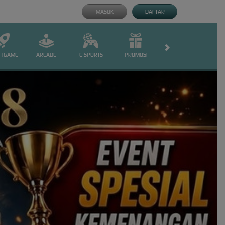
MASUK
DAFTAR
H GAME
ARCADE
E-SPORTS
PROMOSI