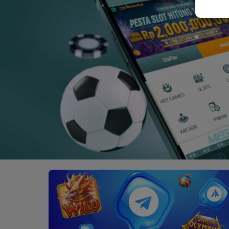
miste****0
IDR
6,784,500.00
vs20gatotx
be****7
IDR
6,724,500.00
vs20stararx
be****7
IDR
6,592,400.00
vs20fruitswx
sco****9
IDR
5,941,200.00
vs20fruitswx
miste****0
IDR
4,520,000.00
vs20olympx