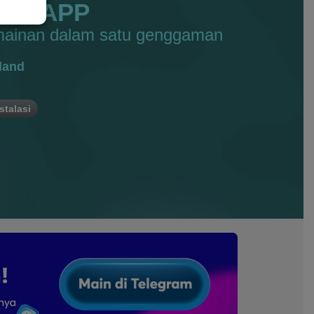
AND APP
rmainan dalam satu genggaman
iland
stalasi