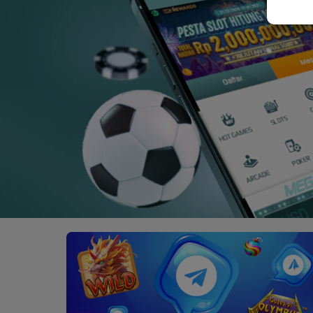
rydhos****e
IDR
6,989,400.00
vswaysmahwblck
miste****0
IDR
6,784,500.00
vs20gatotx
be****7
IDR
6,724,500.00
vs20stararx
be****7
IDR
6,592,400.00
vs20fruitswx
sco****9
IDR
5,941,200.00
vs20fruitswx
miste****0
IDR
4,520,000.00
vs20olympx