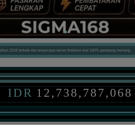
terbaik dan terpercaya server thailand viral 100% gampang menang.
Slot Thaila
IDR
12,738,787,068