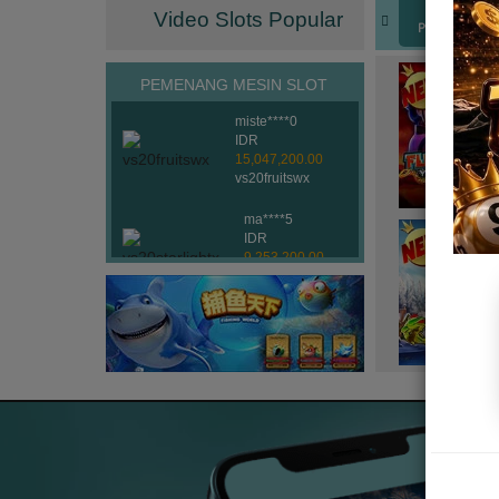
Video Slots Popular
PEMENANG MESIN SLOT
miste****0
IDR
15,047,200.00
vs20fruitswx
ma****5
IDR
9,253,200.00
vs20starlightx
vsteadf****1
IDR
8,998,000.00
vswaysbandit
ans****a
IDR
6,998,600.00
vs20olympgate