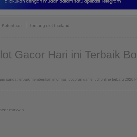
n Ketentuan
Tentang slot thailand
Slot Gacor Hari ini Terbaik 
yang sangat terbaik memberikan informasi bocoran game judi online terbaru 2026 Pr
gacor maxwin