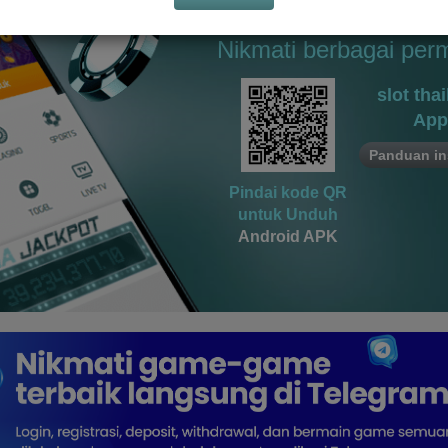
SLOT THAIL
Nikmati berbagai pe
slot tha
App
Panduan in
Pindai kode QR
untuk Unduh
Android APK