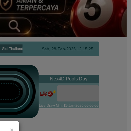
Sab, 28-Feb-2026 12.15.25
nd merupakan Agen Khusus situs slot gacor hari ini yang sangat terbaik memberikan
Nex4D Pools Day
Live Draw Min, 11-Jan-2026 00.00.00
×