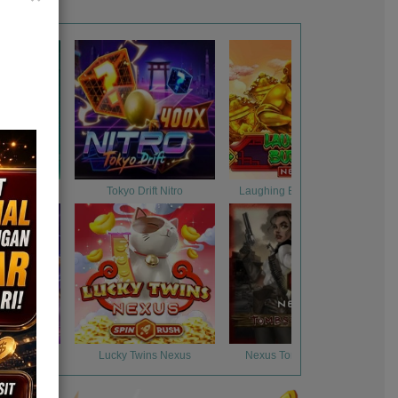
Ways 2
Tokyo Drift Nitro
Laughing Buddha Nexus
Gates of Olympus Super Scatter
Lucky Twins Nexus
Nexus Tombstone RIP