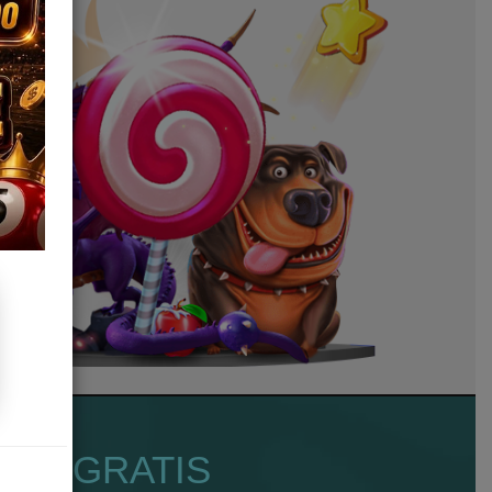
ASI GRATIS