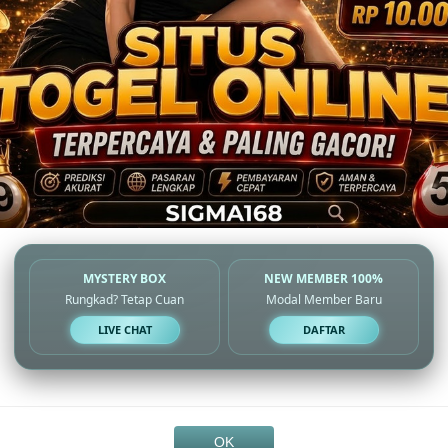
MYSTERY BOX
NEW MEMBER 100%
Rungkad? Tetap Cuan
Modal Member Baru
LIVE CHAT
DAFTAR
UNDUH APLIK
OK