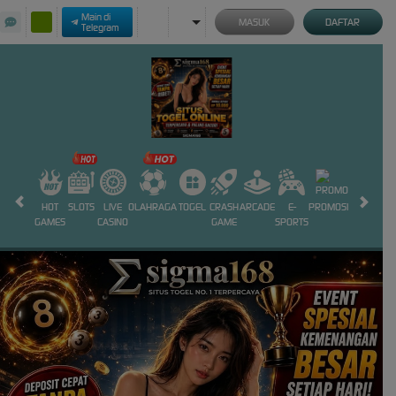
Main di
MASUK
DAFTAR
Telegram
HOT
SLOTS
LIVE
OLAHRAGA
TOGEL
CRASH
ARCADE
E-
PROMOSI
GAMES
CASINO
GAME
SPORTS