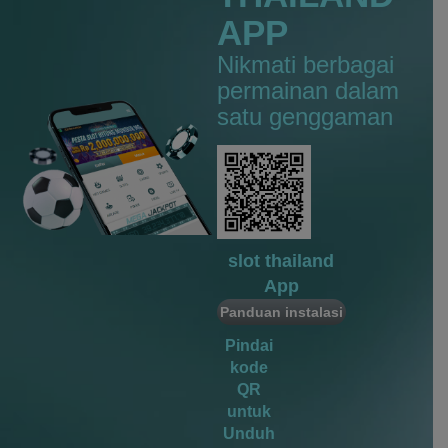
APP
be****7
IDR
6,724,500.00
Nikmati berbagai
vs20stararx
permainan dalam
be****7
satu genggaman
IDR
6,592,400.00
vs20fruitswx
sco****9
IDR
5,941,200.00
vs20fruitswx
miste****0
IDR
4,520,000.00
slot thailand
vs20olympx
App
Panduan instalasi
Pindai
kode
QR
untuk
Unduh