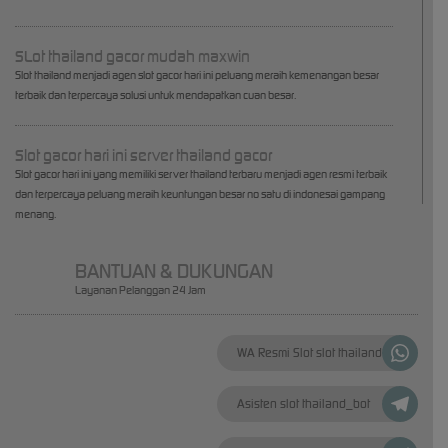
SLot thailand gacor mudah maxwin
Slot thailand menjadi agen slot gacor hari ini peluang meraih kemenangan besar
terbaik dan terpercaya solusi untuk mendapatkan cuan besar.
Slot gacor hari ini server thailand gacor
Slot gacor hari ini yang memiliki server thailand terbaru menjadi agen resmi terbaik
dan terpercaya peluang meraih keuntungan besar no satu di indonesai gampang
menang.
BANTUAN & DUKUNGAN
Layanan Pelanggan 24 Jam
WA Resmi Slot slot thailand
Asisten slot thailand_bot