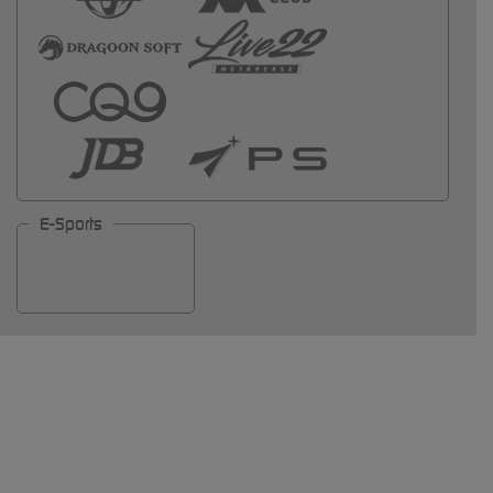
E-Sports