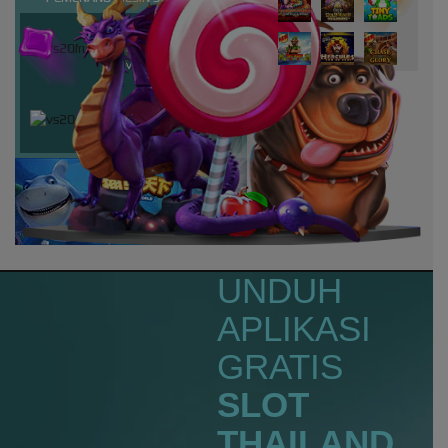
miste****0
IDR
15,047,200.00
vs20fruitswx
ma****5
IDR
9,253,200.00
vs20starlightx
vsteadf****1
IDR
8,998,000.00
vswaysbandit
ans****a
IDR
6,998,600.00
vs20olympgate
UNDUH
rydhos****e
APLIKASI
IDR
6,989,400.00
GRATIS
vswaysmahwblck
SLOT
miste****0
IDR
6,784,500.00
THAILAND
vs20gatotx