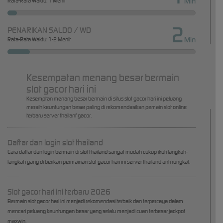
Min
Rata-Rata Waktu: 1 Menit
2
PENARIKAN SALDO / WD
Min
Rata-Rata Waktu: 1-2 Menit
Kesempatan menang besar bermain
slot gacor hari ini
Kesemptan menang besar bermain di situs slot gacor hari ini peluang
meraih keuntungan besar paling di rekomendasikan pemain slot online
terbaru server thailanf gacor.
Daftar dan login slot thailand
Cara daftar dan login bermain di slot thailand sangat mudah cukup ikuti langkah-
langkah yang di berikan permainan slot gacor hari ini server thailand anti rungkat.
Slot gacor hari ini terbaru 2026
Bermain slot gacor hari ini menjadi rekomendasi terbaik dan terpercaya dalam
mencari peluang keuntungan besar yang selalu menjadi cuan terbesar jackpot
maxwin.