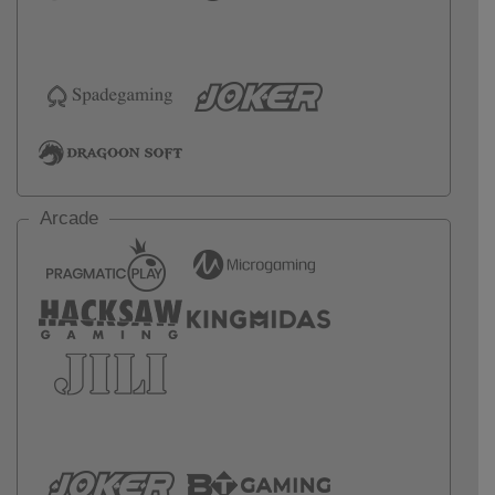
Arcade