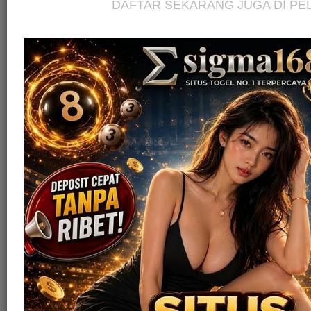
DAFTAR SEKARANG JUGA DI PEL