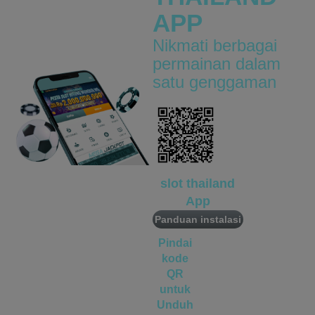
APP
miste****0
IDR
6,784,500.00
vs20gatotx
Nikmati berbagai
permainan dalam
be****7
satu genggaman
IDR
6,724,500.00
vs20stararx
be****7
IDR
6,592,400.00
vs20fruitswx
sco****9
IDR
5,941,200.00
slot thailand
vs20fruitswx
App
miste****0
Panduan instalasi
IDR
4,520,000.00
vs20olympx
Pindai
kode
QR
untuk
Unduh