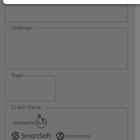
Olahraga
Togel
Crash Game