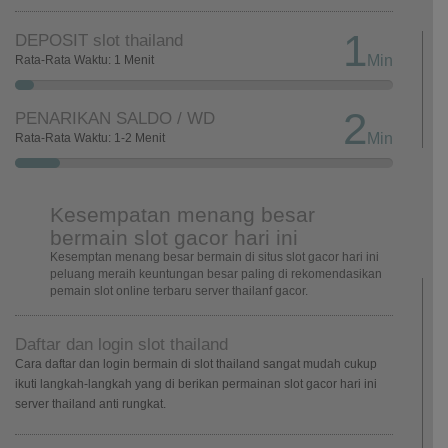
1
DEPOSIT slot thailand
Min
Rata-Rata Waktu: 1 Menit
2
PENARIKAN SALDO / WD
Min
Rata-Rata Waktu: 1-2 Menit
Kesempatan menang besar
bermain slot gacor hari ini
Kesemptan menang besar bermain di situs slot gacor hari ini
peluang meraih keuntungan besar paling di rekomendasikan
pemain slot online terbaru server thailanf gacor.
Daftar dan login slot thailand
Cara daftar dan login bermain di slot thailand sangat mudah cukup
ikuti langkah-langkah yang di berikan permainan slot gacor hari ini
server thailand anti rungkat.