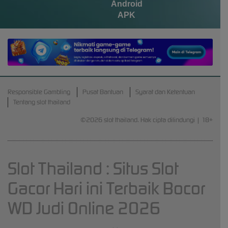
Android
APK
Responsible Gambling
Pusat Bantuan
Syarat dan Ketentuan
Tentang slot thailand
©2026 slot thailand. Hak cipta dilindungi | 18+
Slot Thailand : Situs Slot
Gacor Hari ini Terbaik Bocor
WD Judi Online 2026