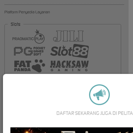
Platform Penyedia Layanan
Slots
DAFTAR SEKARANG JUGA DI PELIT