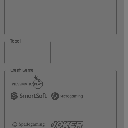
Togel
Crash Game