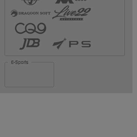
E-Sports