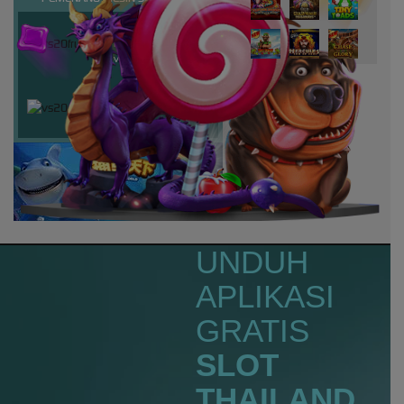
miste****0
IDR
15,047,200.00
vs20fruitswx
ma****5
IDR
9,253,200.00
vs20starlightx
vsteadf****1
IDR
8,998,000.00
vswaysbandit
ans****a
IDR
6,998,600.00
vs20olympgate
UNDUH
rydhos****e
APLIKASI
IDR
6,989,400.00
GRATIS
vswaysmahwblck
SLOT
miste****0
IDR
6,784,500.00
THAILAND
vs20gatotx