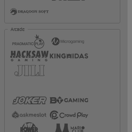
Arcade