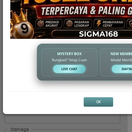
Live Casino
MYSTERY BOX
NEW MEMBE
Rungkad? Tetap Cuan
Modal Memb
LIVE CHAT
DAFTA
OK
Olahraga