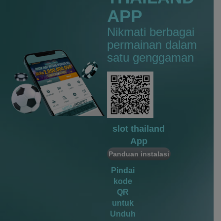
APP
be****7
IDR
6,724,500.00
Nikmati berbagai
vs20stararx
permainan dalam
be****7
satu genggaman
IDR
6,592,400.00
vs20fruitswx
sco****9
IDR
5,941,200.00
vs20fruitswx
miste****0
IDR
4,520,000.00
slot thailand
vs20olympx
App
Panduan instalasi
Pindai
kode
QR
untuk
Unduh