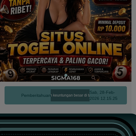
Sab, 28-Feb-
Pemberitahuan
or hari ini peluang meraih keuntungan besar di tahun 2026 terbaik dan terpercay
2026 12.15.25