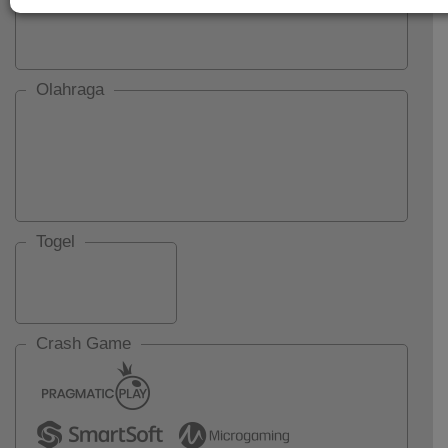
Olahraga
Togel
Crash Game