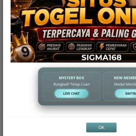
Live Casino
MYSTERY BOX
NEW MEMBE
Rungkad? Tetap Cuan
Modal Memb
LIVE CHAT
DAFTA
OK