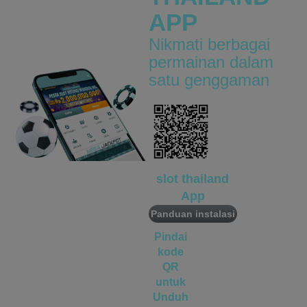
APP
miste****0
IDR
6,784,500.00
vs20gatotx
Nikmati berbagai
permainan dalam
be****7
satu genggaman
IDR
6,724,500.00
vs20stararx
be****7
IDR
6,592,400.00
vs20fruitswx
sco****9
IDR
5,941,200.00
slot thailand
vs20fruitswx
App
miste****0
Panduan instalasi
IDR
4,520,000.00
vs20olympx
Pindai
kode
QR
untuk
Unduh