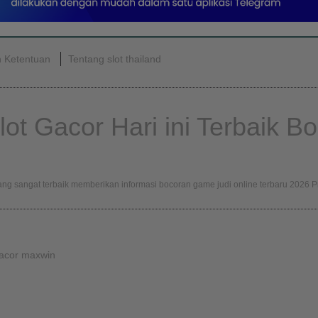
n Ketentuan
Tentang slot thailand
Slot Gacor Hari ini Terbaik 
yang sangat terbaik memberikan informasi bocoran game judi online terbaru 2026 Pr
gacor maxwin