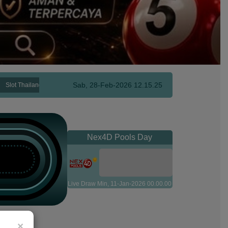
Sab, 28-Feb-2026 12.15.25
and merupakan Agen Khusus situs slot gacor hari ini yang sangat terbaik memberika
Nex4D Pools Day
Live Draw Min, 11-Jan-2026 00.00.00
×