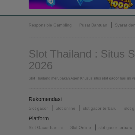
Responsible Gambling
Pusat Bantuan
Syarat da
Slot Thailand : Situs 
2026
Slot Thailand merupakan Agen Khusus situs
slot gacor
hari ini 
Rekomendasi
Slot gacor
Slot online
slot gacor terbaru
slot 
Platform
Slot Gacor hari ini
Slot Online
slot gacor terbaru