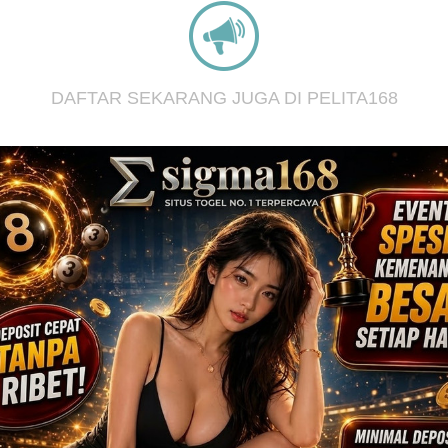
DAFTAR SEKARANG JUGA DI PELITA168
ter
Wild Beans
JUNGLE BANG BANG
Mahjong 
Mochi Mania 1000
Fortune Gems