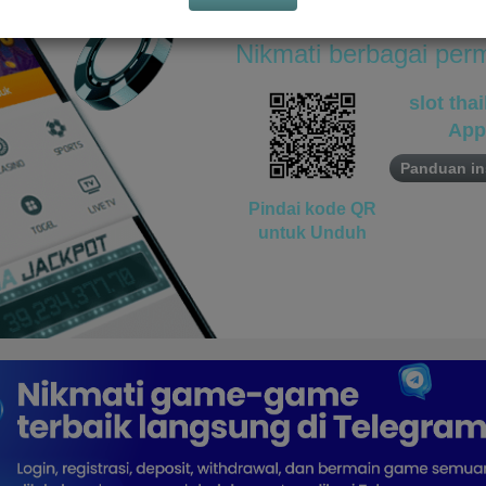
SLOT THAIL
Nikmati berbagai pe
slot tha
App
Panduan in
Pindai kode QR
untuk Unduh
Android APK