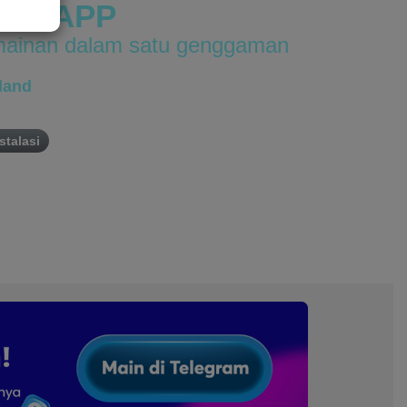
AND APP
rmainan dalam satu genggaman
iland
stalasi