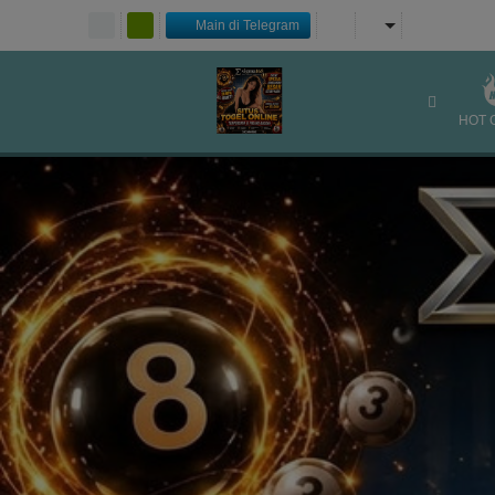
Main di Telegram
HOT 