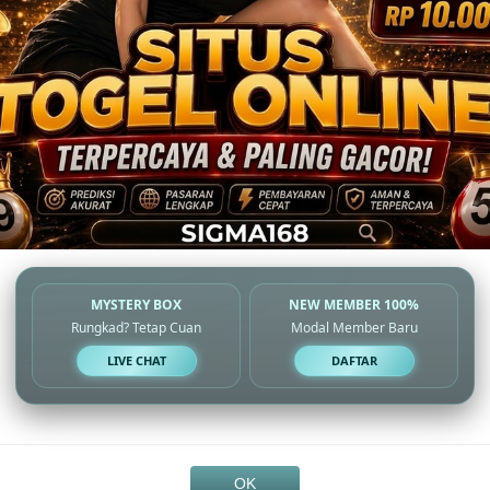
MYSTERY BOX
NEW MEMBER 100%
Rungkad? Tetap Cuan
Modal Member Baru
LIVE CHAT
DAFTAR
UNDUH APLIK
OK