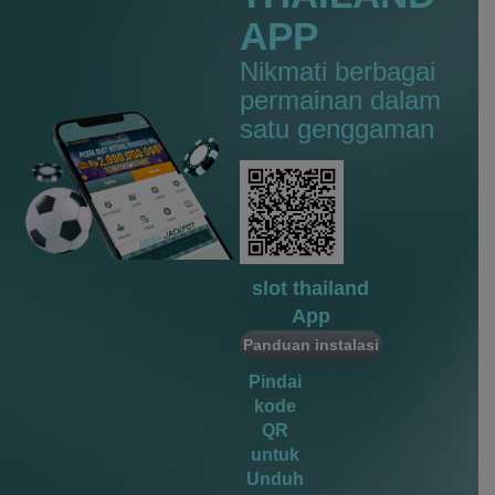
APP
miste****0
IDR
6,784,500.00
vs20gatotx
Nikmati berbagai
permainan dalam
be****7
satu genggaman
IDR
6,724,500.00
vs20stararx
be****7
IDR
6,592,400.00
vs20fruitswx
sco****9
IDR
5,941,200.00
slot thailand
vs20fruitswx
App
miste****0
Panduan instalasi
IDR
4,520,000.00
vs20olympx
Pindai
kode
QR
untuk
Unduh