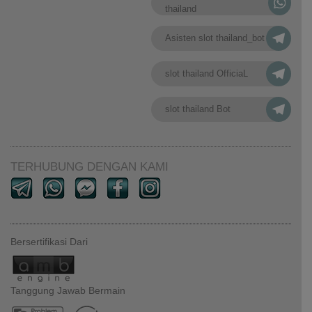
thailand
Asisten slot thailand_bot
slot thailand OfficiaL
slot thailand Bot
TERHUBUNG DENGAN KAMI
Bersertifikasi Dari
Tanggung Jawab Bermain