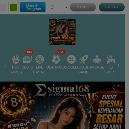
Main di
MASUK
DAFTAR
Telegram
HOT
SLOTS
LIVE
OLAHRAGA
TOGEL
CRASH
ARCADE
E-
PROM
GAMES
CASINO
GAME
SPORTS