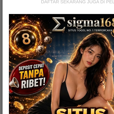
DAFTAR SEKARANG JUGA DI PEL