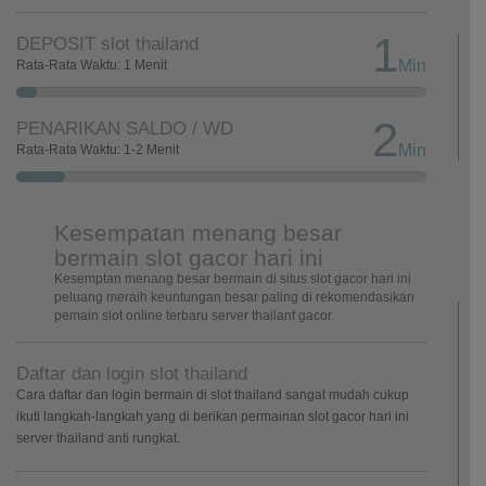
1
DEPOSIT slot thailand
Min
Rata-Rata Waktu: 1 Menit
2
PENARIKAN SALDO / WD
Min
Rata-Rata Waktu: 1-2 Menit
Kesempatan menang besar
bermain slot gacor hari ini
Kesemptan menang besar bermain di situs slot gacor hari ini
peluang meraih keuntungan besar paling di rekomendasikan
pemain slot online terbaru server thailanf gacor.
Daftar dan login slot thailand
Cara daftar dan login bermain di slot thailand sangat mudah cukup
ikuti langkah-langkah yang di berikan permainan slot gacor hari ini
server thailand anti rungkat.