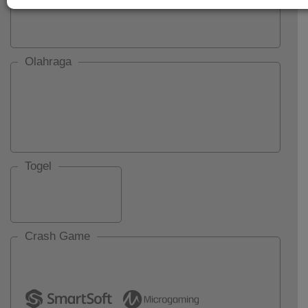
Olahraga
Togel
Crash Game