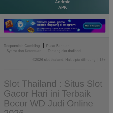
Android
APK
Responsible Gambling
Pusat Bantuan
Syarat dan Ketentuan
Tentang slot thailand
©2026 slot thailand. Hak cipta dilindungi | 18+
Slot Thailand : Situs Slot
Gacor Hari ini Terbaik
Bocor WD Judi Online