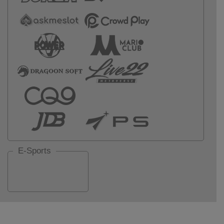
E-Sports