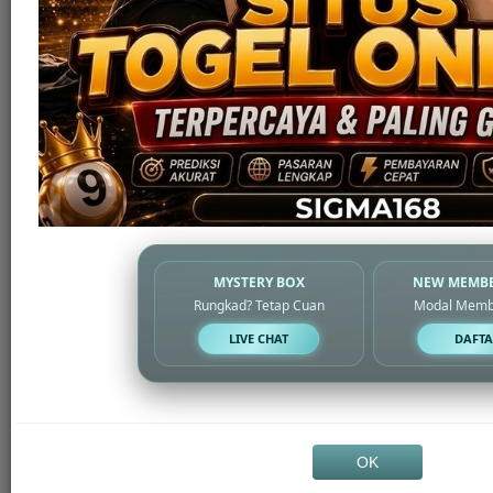
Live Casino
MYSTERY BOX
NEW MEMBE
Rungkad? Tetap Cuan
Modal Memb
LIVE CHAT
DAFTA
OK