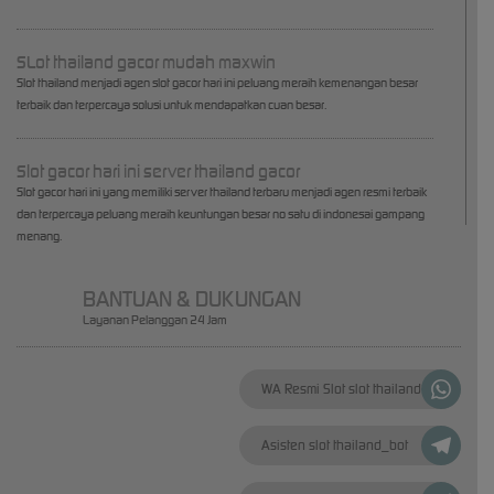
SLot thailand gacor mudah maxwin
Slot thailand menjadi agen slot gacor hari ini peluang meraih kemenangan besar
terbaik dan terpercaya solusi untuk mendapatkan cuan besar.
Slot gacor hari ini server thailand gacor
Slot gacor hari ini yang memiliki server thailand terbaru menjadi agen resmi terbaik
dan terpercaya peluang meraih keuntungan besar no satu di indonesai gampang
menang.
BANTUAN & DUKUNGAN
Layanan Pelanggan 24 Jam
WA Resmi Slot slot thailand
Asisten slot thailand_bot