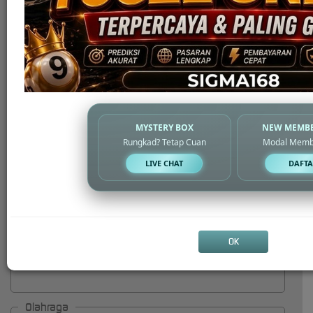
Live Casino
MYSTERY BOX
NEW MEMBE
Rungkad? Tetap Cuan
Modal Memb
LIVE CHAT
DAFTA
OK
Olahraga