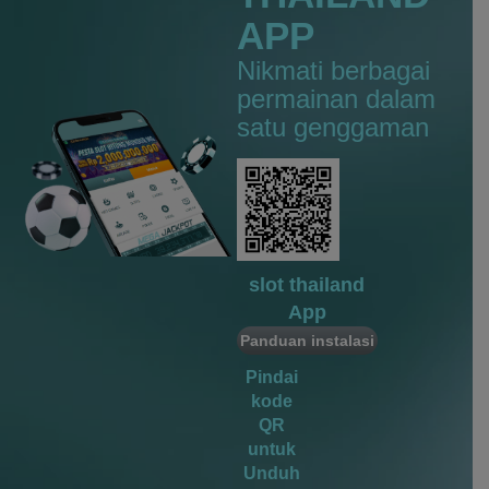
APP
be****7
IDR
6,724,500.00
Nikmati berbagai
vs20stararx
permainan dalam
be****7
satu genggaman
IDR
6,592,400.00
vs20fruitswx
sco****9
IDR
5,941,200.00
vs20fruitswx
miste****0
IDR
4,520,000.00
slot thailand
vs20olympx
App
Panduan instalasi
Pindai
kode
QR
untuk
Unduh