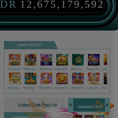
IDR
12,675,185,632
GAME POPULER
Fortune of Olympus
Mahjong Wins 3 – Black Scatter
Wild Beans
JUNGLE BANG BANG
Mahjong Ways 2
Tokyo Drift Nitro
Laughing Buddha Nexus
Mahjong Ways
Wukong - Black Scatter
Mochi Mania 1000
Fortune Gems
Gates of Olympus Super Scatter
Lucky Twins Nexus
Nexus Tombstone RIP
Video Slots Popular
PEMENANG MESIN SLOT