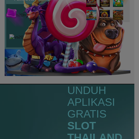
miste****0
IDR
15,047,200.00
vs20fruitswx
ma****5
IDR
9,253,200.00
vs20starlightx
vsteadf****1
IDR
8,998,000.00
vswaysbandit
ans****a
IDR
6,998,600.00
vs20olympgate
UNDUH
rydhos****e
APLIKASI
IDR
6,989,400.00
GRATIS
vswaysmahwblck
SLOT
miste****0
IDR
6,784,500.00
THAILAND
vs20gatotx