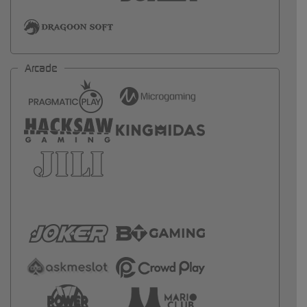
Arcade