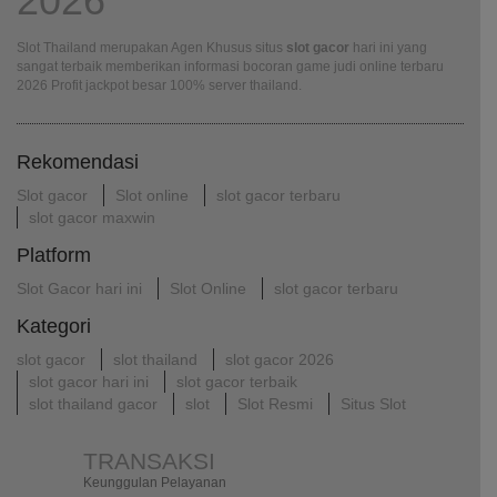
2026
Slot Thailand merupakan Agen Khusus situs
slot gacor
hari ini yang
sangat terbaik memberikan informasi bocoran game judi online terbaru
2026 Profit jackpot besar 100% server thailand.
Rekomendasi
Slot gacor
Slot online
slot gacor terbaru
slot gacor maxwin
Platform
Slot Gacor hari ini
Slot Online
slot gacor terbaru
Kategori
slot gacor
slot thailand
slot gacor 2026
slot gacor hari ini
slot gacor terbaik
slot thailand gacor
slot
Slot Resmi
Situs Slot
TRANSAKSI
Keunggulan Pelayanan