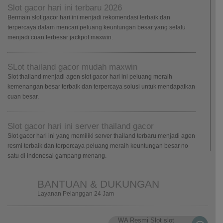
Slot gacor hari ini terbaru 2026
Bermain slot gacor hari ini menjadi rekomendasi terbaik dan
terpercaya dalam mencari peluang keuntungan besar yang selalu
menjadi cuan terbesar jackpot maxwin.
SLot thailand gacor mudah maxwin
Slot thailand menjadi agen slot gacor hari ini peluang meraih
kemenangan besar terbaik dan terpercaya solusi untuk mendapatkan
cuan besar.
Slot gacor hari ini server thailand gacor
Slot gacor hari ini yang memiliki server thailand terbaru menjadi agen
resmi terbaik dan terpercaya peluang meraih keuntungan besar no
satu di indonesai gampang menang.
BANTUAN & DUKUNGAN
Layanan Pelanggan 24 Jam
WA Resmi Slot slot