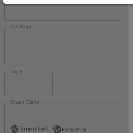
Olahraga
Togel
Crash Game