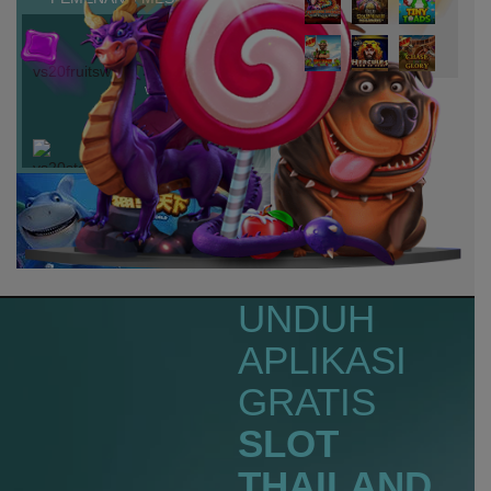
miste****0
IDR
15,047,200.00
vs20fruitswx
ma****5
IDR
9,253,200.00
vs20starlightx
vsteadf****1
IDR
8,998,000.00
vswaysbandit
UNDUH
ans****a
IDR
APLIKASI
6,998,600.00
vs20olympgate
GRATIS
rydhos****e
SLOT
IDR
6,989,400.00
THAILAND
vswaysmahwblck