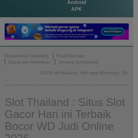
Android
APK
Responsible Gambling
Pusat Bantuan
Syarat dan Ketentuan
Tentang slot thailand
©2026 slot thailand. Hak cipta dilindungi | 18+
Slot Thailand : Situs Slot
Gacor Hari ini Terbaik
Bocor WD Judi Online