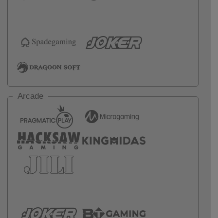
Arcade