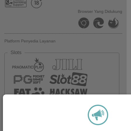
Browser Yang Didukung
Platform Penyedia Layanan
Slots