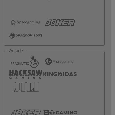
Arcade