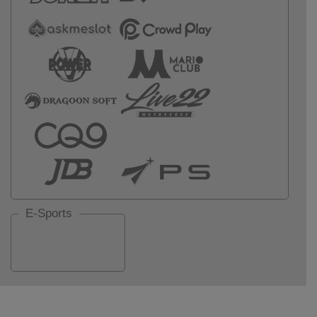
E-Sports