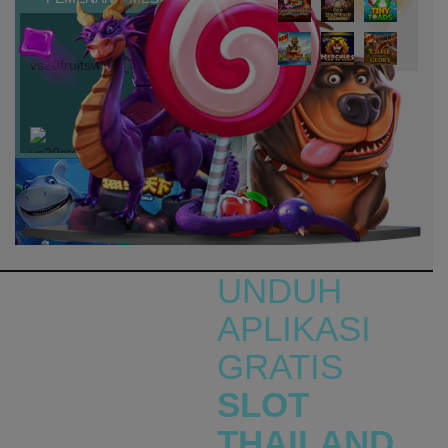
miste****0
IDR
15,047,200.00
vs20fruitswx
ma****5
IDR
9,253,200.00
vs20starlightx
vsteadf****1
IDR
8,998,000.00
vswaysbandit
UNDUH
ans****a
IDR
APLIKASI
6,998,600.00
vs20olympgate
GRATIS
rydhos****e
SLOT
IDR
6,989,400.00
THAILAND
vswaysmahwblck