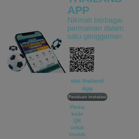
APP
miste****0
IDR
6,784,500.00
vs20gatotx
Nikmati berbagai
permainan dalam
be****7
satu genggaman
IDR
6,724,500.00
vs20stararx
be****7
IDR
6,592,400.00
vs20fruitswx
sco****9
IDR
5,941,200.00
slot thailand
vs20fruitswx
App
miste****0
Panduan instalasi
IDR
4,520,000.00
vs20olympx
Pindai
kode
QR
untuk
Unduh