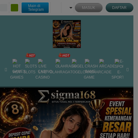
Main di
MASUK
DAFTAR
Telegram
HOT
SLOTS
LIVE
OLAHRAGA
TOGEL
CRASH
ARCADE
E-
PROM
GAMES
CASINO
GAME
SPORTS