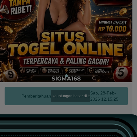
Sab, 28-Feb-
Pemberitahuan
r hari ini peluang meraih keuntungan besar di tahun 2026 terbaik dan terpercaya
2026 12.15.25