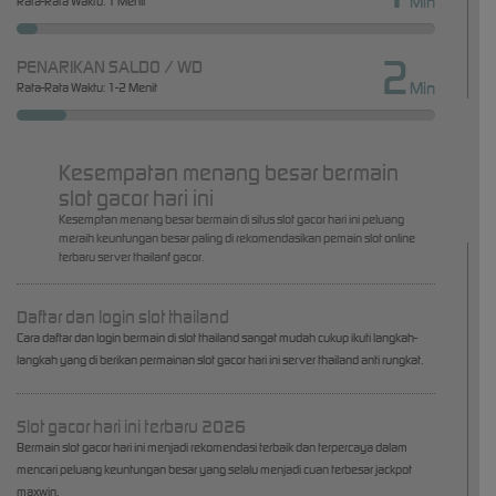
Min
Rata-Rata Waktu: 1 Menit
2
PENARIKAN SALDO / WD
Min
Rata-Rata Waktu: 1-2 Menit
Kesempatan menang besar bermain
slot gacor hari ini
Kesemptan menang besar bermain di situs slot gacor hari ini peluang
meraih keuntungan besar paling di rekomendasikan pemain slot online
terbaru server thailanf gacor.
Daftar dan login slot thailand
Cara daftar dan login bermain di slot thailand sangat mudah cukup ikuti langkah-
langkah yang di berikan permainan slot gacor hari ini server thailand anti rungkat.
Slot gacor hari ini terbaru 2026
Bermain slot gacor hari ini menjadi rekomendasi terbaik dan terpercaya dalam
mencari peluang keuntungan besar yang selalu menjadi cuan terbesar jackpot
maxwin.