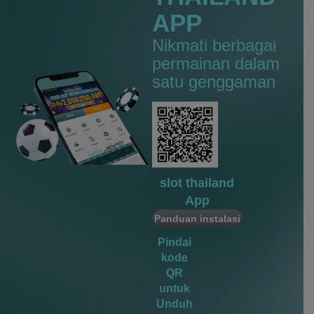
APP
be****7
IDR
6,724,500.00
Nikmati berbagai
vs20stararx
permainan dalam
be****7
satu genggaman
IDR
6,592,400.00
vs20fruitswx
sco****9
IDR
5,941,200.00
vs20fruitswx
miste****0
IDR
4,520,000.00
slot thailand
vs20olympx
App
Panduan instalasi
Pindai
kode
QR
untuk
Unduh