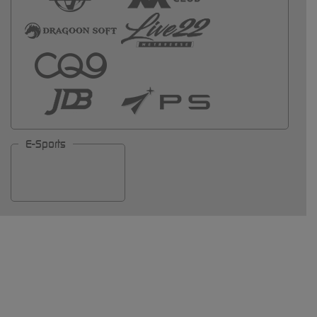
E-Sports