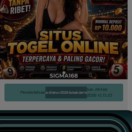
Sab, 28-Feb-
Pemberitahuan
luang meraih keuntungan besar di tahun 2026 terbaik dan terpercaya server thailand viral 100% 
2026 12.15.25