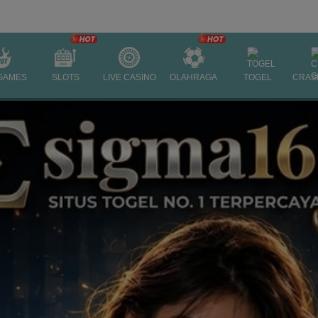
GAMES
SLOTS
LIVE CASINO
OLAHRAGA
TOGEL
CRAS