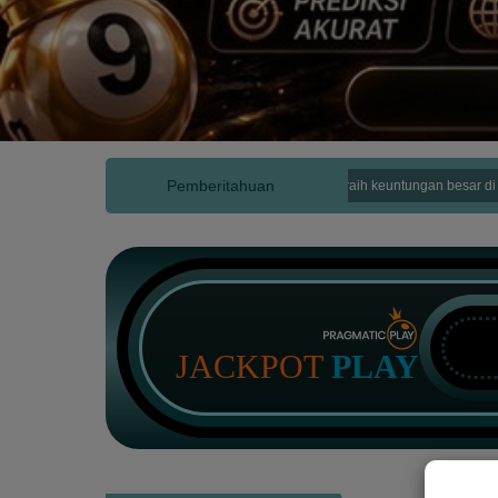
Pemberitahuan
ain di situs slot gacor hari ini peluang meraih keuntungan besar di tahun 2026 
JACKPOT
PLAY