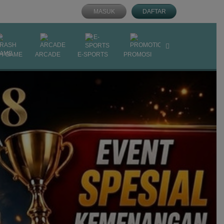
MASUK
DAFTAR
H GAME
ARCADE
E-SPORTS
PROMOSI