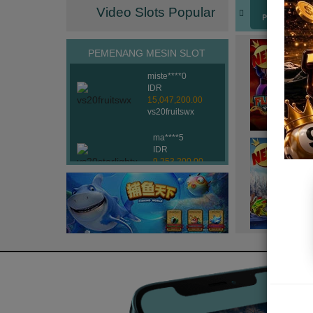
Video Slots Popular
PEMENANG MESIN SLOT
miste****0
IDR
15,047,200.00
vs20fruitswx
ma****5
IDR
9,253,200.00
vs20starlightx
vsteadf****1
IDR
8,998,000.00
vswaysbandit
ans****a
IDR
6,998,600.00
vs20olympgate