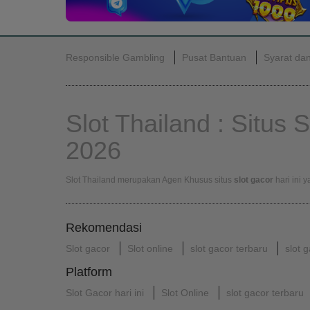
Responsible Gambling
Pusat Bantuan
Syarat da
Slot Thailand : Situs 
2026
Slot Thailand merupakan Agen Khusus situs
slot gacor
hari ini 
Rekomendasi
Slot gacor
Slot online
slot gacor terbaru
slot 
Platform
Slot Gacor hari ini
Slot Online
slot gacor terbaru