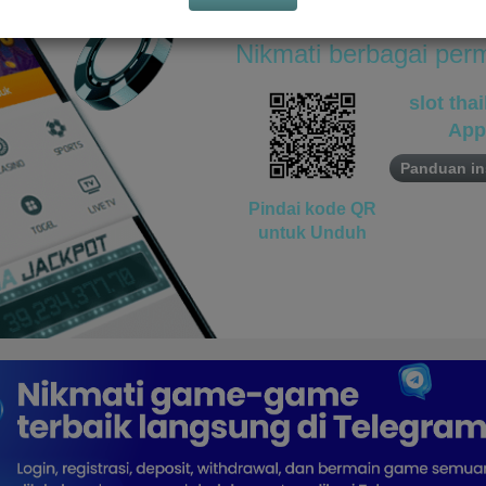
SLOT THAIL
Nikmati berbagai pe
slot tha
App
Panduan in
Pindai kode QR
untuk Unduh
Android APK