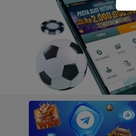
rydhos****e
IDR
6,989,400.00
vswaysmahwblck
miste****0
IDR
6,784,500.00
vs20gatotx
be****7
IDR
6,724,500.00
vs20stararx
be****7
IDR
6,592,400.00
vs20fruitswx
sco****9
IDR
5,941,200.00
vs20fruitswx
miste****0
IDR
4,520,000.00
vs20olympx