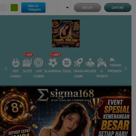
Main di
MASUK
DAFTAR
Telegram
HOT
SLOTS
LIVE
OLAHRAGA
TOGEL
CRASH
ARCADE
E-
PROMOSI
GAMES
CASINO
GAME
SPORTS