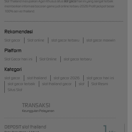
Slot Thailand merupakan Agen Khusus situs
slot gacor
hari ini yang sangat terbaik
memberikan informasi bocoran game judi online terbaru 2026 Profit jackpot besar
100% server thailand.
Rekomendasi
Slot gacor
Slot online
slot gacor terbaru
slot gacor maxwin
Platform
Slot Gacor hari ini
Slot Online
slot gacor terbaru
Kategori
slot gacor
slot thailand
slot gacor 2026
slot gacor hari ini
slot gacor terbaik
slot thailand gacor
slot
Slot Resmi
Situs Slot
TRANSAKSI
Keunggulan Pelayanan
1
DEPOSIT slot thailand