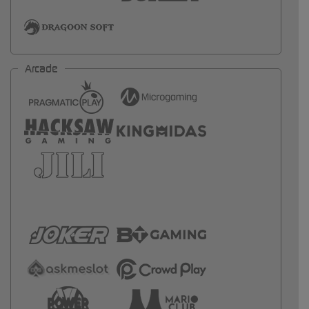
Arcade