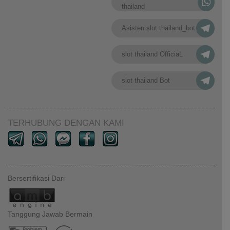
thailand
Asisten slot thailand_bot
slot thailand OfficiaL
slot thailand Bot
TERHUBUNG DENGAN KAMI
Bersertifikasi Dari
Tanggung Jawab Bermain