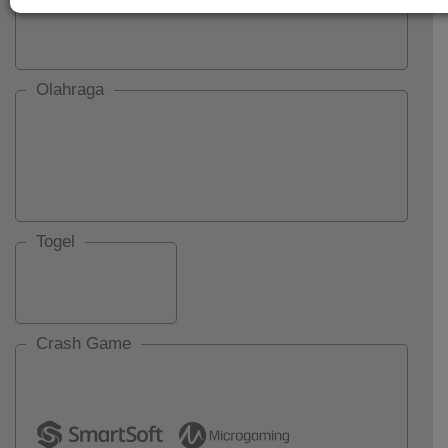
Olahraga
Togel
Crash Game