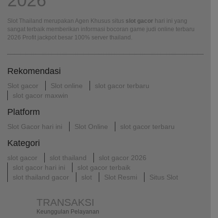
2026
Slot Thailand merupakan Agen Khusus situs
slot gacor
hari ini yang
sangat terbaik memberikan informasi bocoran game judi online terbaru
2026 Profit jackpot besar 100% server thailand.
Rekomendasi
Slot gacor
Slot online
slot gacor terbaru
slot gacor maxwin
Platform
Slot Gacor hari ini
Slot Online
slot gacor terbaru
Kategori
slot gacor
slot thailand
slot gacor 2026
slot gacor hari ini
slot gacor terbaik
slot thailand gacor
slot
Slot Resmi
Situs Slot
TRANSAKSI
Keunggulan Pelayanan