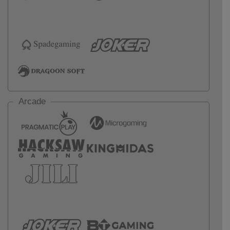
Arcade