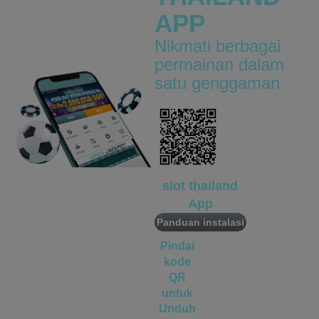
APP
miste****0
IDR
6,784,500.00
vs20gatotx
Nikmati berbagai
permainan dalam
be****7
satu genggaman
IDR
6,724,500.00
vs20stararx
be****7
IDR
6,592,400.00
vs20fruitswx
sco****9
IDR
5,941,200.00
slot thailand
vs20fruitswx
App
miste****0
Panduan instalasi
IDR
4,520,000.00
vs20olympx
Pindai
kode
QR
untuk
Unduh