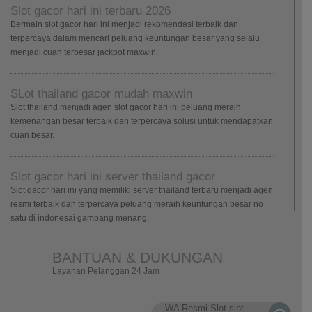
Slot gacor hari ini terbaru 2026
Bermain slot gacor hari ini menjadi rekomendasi terbaik dan
terpercaya dalam mencari peluang keuntungan besar yang selalu
menjadi cuan terbesar jackpot maxwin.
SLot thailand gacor mudah maxwin
Slot thailand menjadi agen slot gacor hari ini peluang meraih
kemenangan besar terbaik dan terpercaya solusi untuk mendapatkan
cuan besar.
Slot gacor hari ini server thailand gacor
Slot gacor hari ini yang memiliki server thailand terbaru menjadi agen
resmi terbaik dan terpercaya peluang meraih keuntungan besar no
satu di indonesai gampang menang.
BANTUAN & DUKUNGAN
Layanan Pelanggan 24 Jam
WA Resmi Slot slot