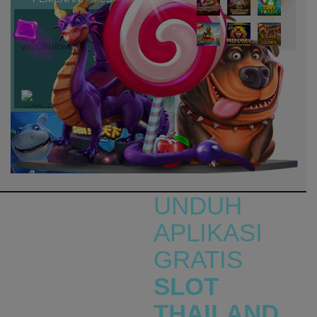
miste****0
IDR
15,047,200.00
vs20fruitswx
ma****5
IDR
9,253,200.00
vs20starlightx
vsteadf****1
IDR
8,998,000.00
vswaysbandit
UNDUH
ans****a
IDR
APLIKASI
6,998,600.00
vs20olympgate
GRATIS
rydhos****e
SLOT
IDR
6,989,400.00
THAILAND
vswaysmahwblck