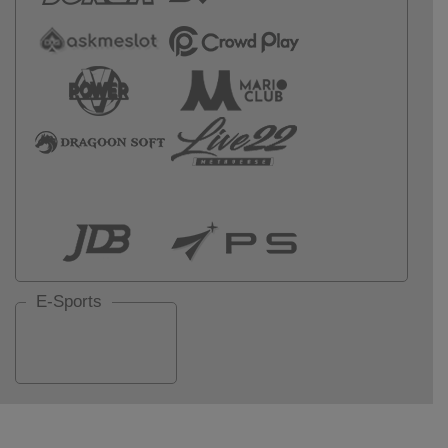
E-Sports