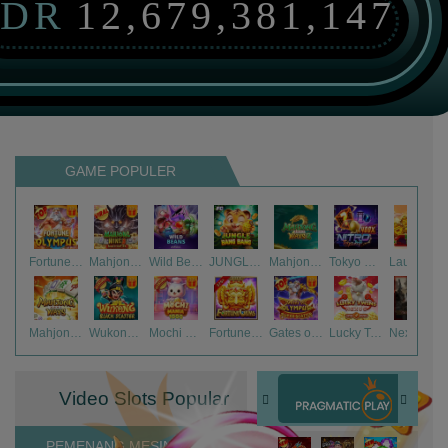
IDR
12,679,381,147
GAME POPULER
Fortune of Olympus
Mahjong Wins 3 – Black Scatter
Wild Beans
JUNGLE BANG BANG
Mahjong Ways 2
Tokyo Drift Nitro
Laughing Buddha Nexus
Mahjong Ways
Wukong - Black Scatter
Mochi Mania 1000
Fortune Gems
Gates of Olympus Super Scatter
Lucky Twins Nexus
Nexus Tombstone RIP
Video Slots Popular
PEMENANG MESIN SLOT