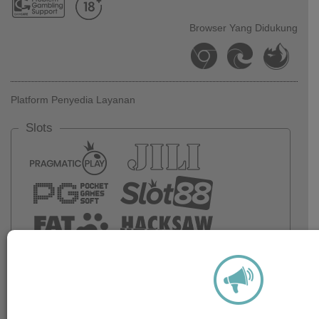
Browser Yang Didukung
Platform Penyedia Layanan
Slots