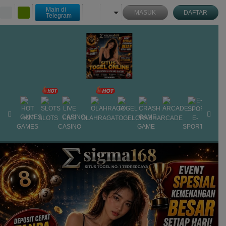
Main di
MASUK
DAFTAR
Telegram
HOT
SLOTS
LIVE
OLAHRAGA
TOGEL
CRASH
ARCADE
E-
PROM
GAMES
CASINO
GAME
SPORTS