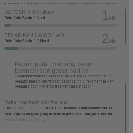
1
DEPOSIT slot thailand
Min
Rata-Rata Waktu: 1 Menit
2
PENARIKAN SALDO / WD
Min
Rata-Rata Waktu: 1-2 Menit
Kesempatan menang besar
bermain slot gacor hari ini
Kesemptan menang besar bermain di situs slot gacor hari ini
peluang meraih keuntungan besar paling di rekomendasikan
pemain slot online terbaru server thailanf gacor.
Daftar dan login slot thailand
Cara daftar dan login bermain di slot thailand sangat mudah cukup
ikuti langkah-langkah yang di berikan permainan slot gacor hari ini
server thailand anti rungkat.