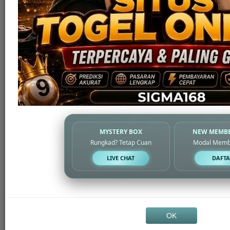
Live Casino
MYSTERY BOX
NEW MEMBE
Rungkad? Tetap Cuan
Modal Memb
LIVE CHAT
DAFTA
OK