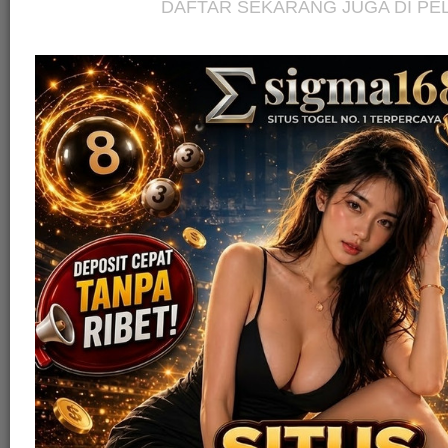
DAFTAR SEKARANG JUGA DI PEL