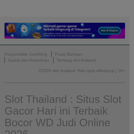
Android
APK
Responsible Gambling
Pusat Bantuan
Syarat dan Ketentuan
Tentang slot thailand
©2026 slot thailand. Hak cipta dilindungi | 18+
Slot Thailand : Situs Slot
Gacor Hari ini Terbaik
Bocor WD Judi Online