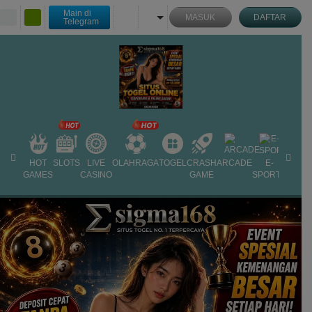
Main di
MASUK
DAFTAR
Telegram
HOT
SLOTS
LIVE
OLAHRAGA
TOGEL
CRASH
ARCADE
E-
PROM
GAMES
CASINO
GAME
SPORTS