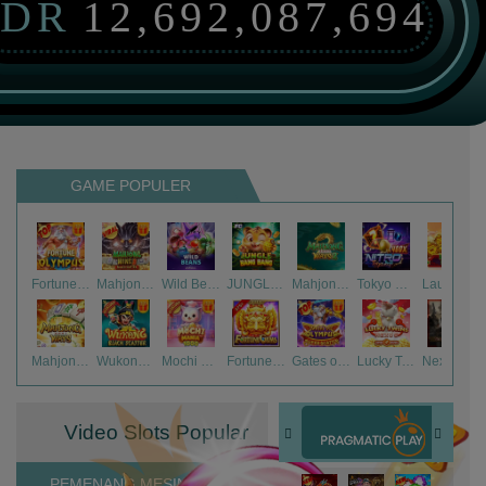
IDR
12,692,087,694
GAME POPULER
Fortune of Olympus
Mahjong Wins 3 – Black Scatter
Wild Beans
JUNGLE BANG BANG
Mahjong Ways 2
Tokyo Drift Nitro
Laughing Buddha Nexus
Mahjong Ways
Wukong - Black Scatter
Mochi Mania 1000
Fortune Gems
Gates of Olympus Super Scatter
Lucky Twins Nexus
Nexus Tombstone RIP
Video Slots Popular
PEMENANG MESIN SLOT