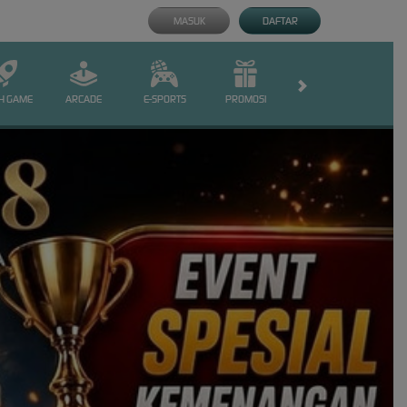
MASUK
DAFTAR
H GAME
ARCADE
E-SPORTS
PROMOSI