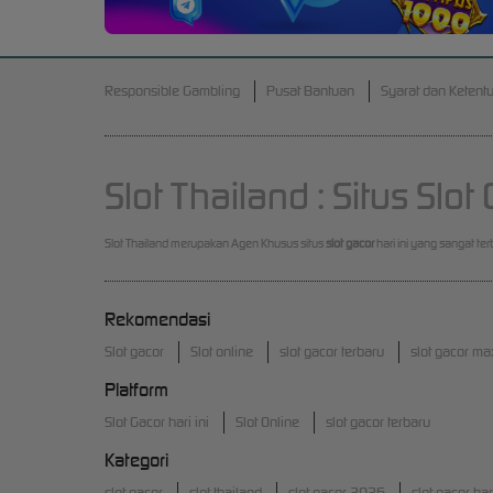
Responsible Gambling
Pusat Bantuan
Syarat dan Ketent
Slot Thailand : Situs Slo
Slot Thailand merupakan Agen Khusus situs
slot gacor
hari ini yang sangat te
Rekomendasi
Slot gacor
Slot online
slot gacor terbaru
slot gacor ma
Platform
Slot Gacor hari ini
Slot Online
slot gacor terbaru
Kategori
slot gacor
slot thailand
slot gacor 2026
slot gacor hari