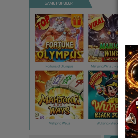
GAME POPULER
Fortune of Olympus
Mahjong Wins 3 – Black Scatter
Mahjong Ways
Wukong - Black Scatter