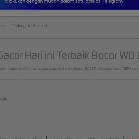
uan
Tentang slot thailand
t Gacor Hari ini Terbaik Bocor W
rbaik memberikan informasi bocoran game judi online terbaru 2026 Profit jackpot besar 100% serve
xwin
 ini
slot gacor terbaik
slot thailand gacor
slot
Slot Resmi
Situs Sl