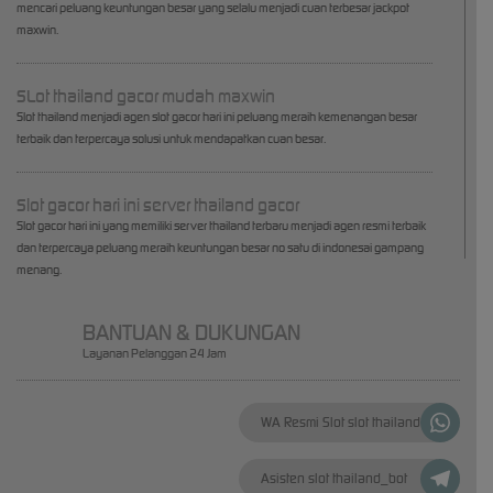
mencari peluang keuntungan besar yang selalu menjadi cuan terbesar jackpot
maxwin.
SLot thailand gacor mudah maxwin
Slot thailand menjadi agen slot gacor hari ini peluang meraih kemenangan besar
terbaik dan terpercaya solusi untuk mendapatkan cuan besar.
Slot gacor hari ini server thailand gacor
Slot gacor hari ini yang memiliki server thailand terbaru menjadi agen resmi terbaik
dan terpercaya peluang meraih keuntungan besar no satu di indonesai gampang
menang.
BANTUAN & DUKUNGAN
Layanan Pelanggan 24 Jam
WA Resmi Slot slot thailand
Asisten slot thailand_bot