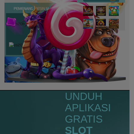
PEMENANG MESIN SLOT
miste****0
IDR
15,047,200.00
vs20fruitswx
ma****5
IDR
9,253,200.00
vs20starlightx
vsteadf****1
IDR
8,998,000.00
vswaysbandit
ans****a
IDR
6,998,600.00
vs20olympgate
UNDUH
rydhos****e
APLIKASI
IDR
6,989,400.00
GRATIS
vswaysmahwblck
SLOT
miste****0