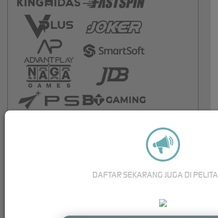
DAFTAR SEKARANG JUGA DI PELIT