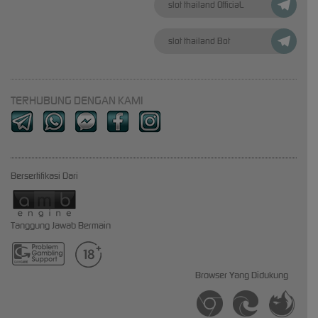
slot thailand OfficiaL
slot thailand Bot
TERHUBUNG DENGAN KAMI
Bersertifikasi Dari
Tanggung Jawab Bermain
Browser Yang Didukung