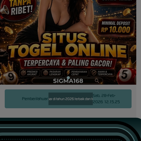
Sab, 28-Feb-
Pemberitahuan
luang meraih keuntungan besar di tahun 2026 terbaik dan terpercaya server thailand viral 100%
2026 12.15.25