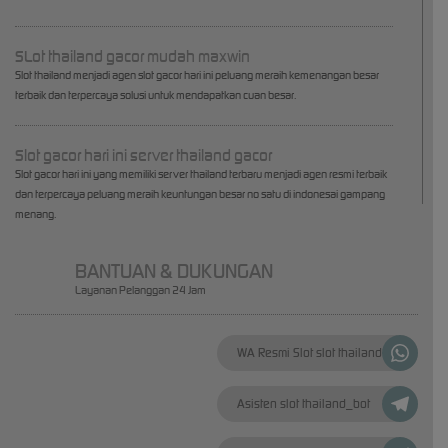
SLot thailand gacor mudah maxwin
Slot thailand menjadi agen slot gacor hari ini peluang meraih kemenangan besar
terbaik dan terpercaya solusi untuk mendapatkan cuan besar.
Slot gacor hari ini server thailand gacor
Slot gacor hari ini yang memiliki server thailand terbaru menjadi agen resmi terbaik
dan terpercaya peluang meraih keuntungan besar no satu di indonesai gampang
menang.
BANTUAN & DUKUNGAN
Layanan Pelanggan 24 Jam
WA Resmi Slot slot thailand
Asisten slot thailand_bot