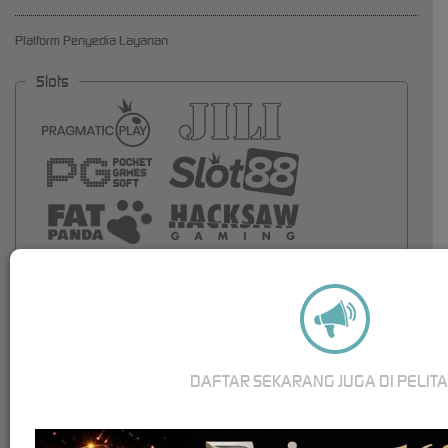
Platform Penyedia Layanan
Slots
DAFTAR SEKARANG JUGA DI PELIT