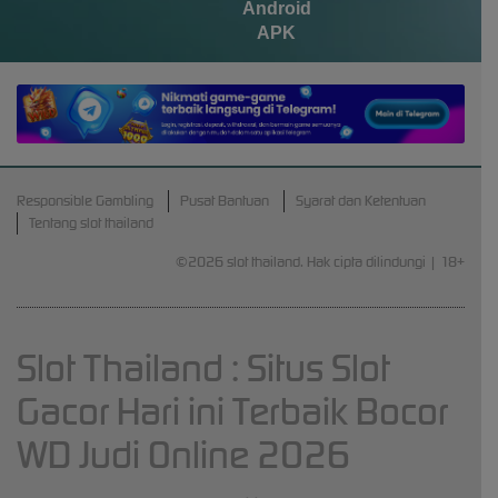
Android
APK
Responsible Gambling
Pusat Bantuan
Syarat dan Ketentuan
Tentang slot thailand
©2026 slot thailand. Hak cipta dilindungi | 18+
Slot Thailand : Situs Slot
Gacor Hari ini Terbaik Bocor
WD Judi Online 2026