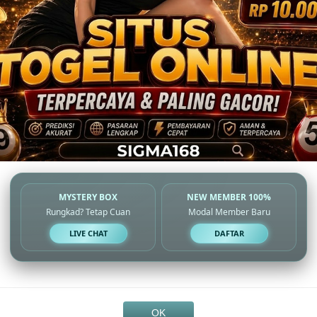
MYSTERY BOX
NEW MEMBER 100%
Rungkad? Tetap Cuan
Modal Member Baru
LIVE CHAT
DAFTAR
UNDUH APLIK
OK