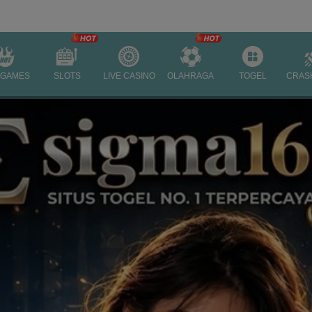
 GAMES
SLOTS
LIVE CASINO
OLAHRAGA
TOGEL
CRAS