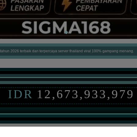
 terbaik dan terpercaya server thailand viral 100% gampang menang.
Slot Thail
IDR
12,673,933,979