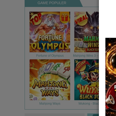
GAME POPULER
Fortune of Olympus
Mahjong Wins 3 – Black Scat
Mahjong Ways
Wukong - Black Scatter