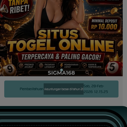
Sab, 28-Feb-
Pemberitahuan
 gacor hari ini peluang meraih keuntungan besar di tahun 2026 terbaik dan terpercaya server th
2026 12.15.25