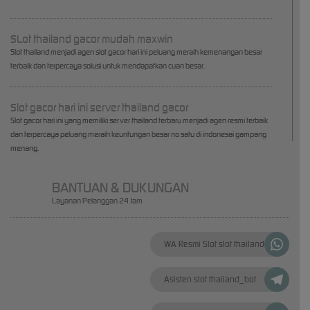
SLot thailand gacor mudah maxwin
Slot thailand menjadi agen slot gacor hari ini peluang meraih kemenangan besar
terbaik dan terpercaya solusi untuk mendapatkan cuan besar.
Slot gacor hari ini server thailand gacor
Slot gacor hari ini yang memiliki server thailand terbaru menjadi agen resmi terbaik
dan terpercaya peluang meraih keuntungan besar no satu di indonesai gampang
menang.
BANTUAN & DUKUNGAN
Layanan Pelanggan 24 Jam
WA Resmi Slot slot thailand
Asisten slot thailand_bot