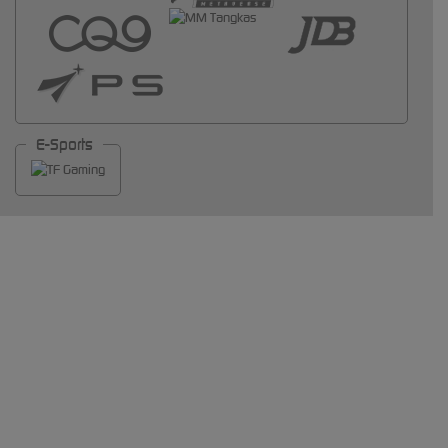
E-Sports