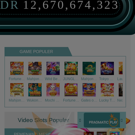
IDR
12,670,674,323
GAME POPULER
Fortune of Olympus
Mahjong Wins 3 – Black Scatter
Wild Beans
JUNGLE BANG BANG
Mahjong Ways 2
Tokyo Drift Nitro
Laughing Buddha Nexus
Mahjong Ways
Wukong - Black Scatter
Mochi Mania 1000
Fortune Gems
Gates of Olympus Super Scatter
Lucky Twins Nexus
Nexus Tombstone RIP
Video Slots Popular
PEMENANG MESIN SLOT