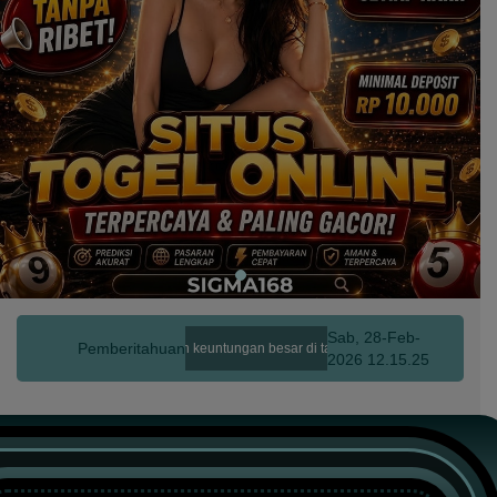
Sab, 28-Feb-
Pemberitahuan
r hari ini peluang meraih keuntungan besar di tahun 2026 terbaik dan terpercay
2026 12.15.25