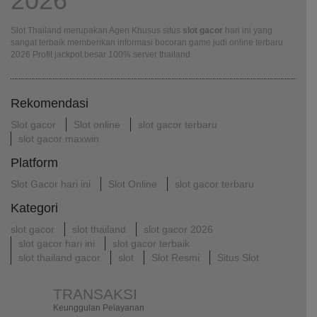
2026
Slot Thailand merupakan Agen Khusus situs
slot gacor
hari ini yang
sangat terbaik memberikan informasi bocoran game judi online terbaru
2026 Profit jackpot besar 100% server thailand.
Rekomendasi
Slot gacor
Slot online
slot gacor terbaru
slot gacor maxwin
Platform
Slot Gacor hari ini
Slot Online
slot gacor terbaru
Kategori
slot gacor
slot thailand
slot gacor 2026
slot gacor hari ini
slot gacor terbaik
slot thailand gacor
slot
Slot Resmi
Situs Slot
TRANSAKSI
Keunggulan Pelayanan