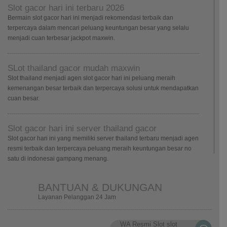
Slot gacor hari ini terbaru 2026
Bermain slot gacor hari ini menjadi rekomendasi terbaik dan
terpercaya dalam mencari peluang keuntungan besar yang selalu
menjadi cuan terbesar jackpot maxwin.
SLot thailand gacor mudah maxwin
Slot thailand menjadi agen slot gacor hari ini peluang meraih
kemenangan besar terbaik dan terpercaya solusi untuk mendapatkan
cuan besar.
Slot gacor hari ini server thailand gacor
Slot gacor hari ini yang memiliki server thailand terbaru menjadi agen
resmi terbaik dan terpercaya peluang meraih keuntungan besar no
satu di indonesai gampang menang.
BANTUAN & DUKUNGAN
Layanan Pelanggan 24 Jam
WA Resmi Slot slot