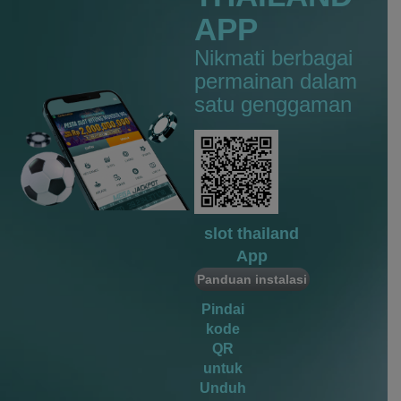
APP
miste****0
IDR
6,784,500.00
vs20gatotx
Nikmati berbagai
permainan dalam
be****7
satu genggaman
IDR
6,724,500.00
vs20stararx
be****7
IDR
6,592,400.00
vs20fruitswx
sco****9
IDR
5,941,200.00
slot thailand
vs20fruitswx
App
miste****0
Panduan instalasi
IDR
4,520,000.00
vs20olympx
Pindai
kode
QR
untuk
Unduh