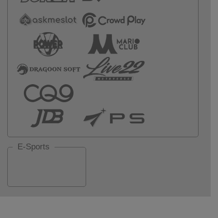
E-Sports