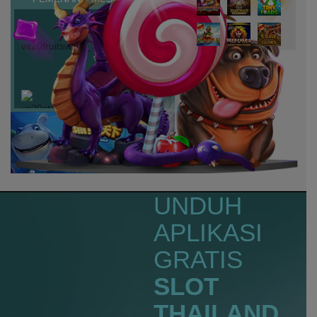
miste****0
IDR
15,047,200.00
vs20fruitswx
ma****5
IDR
9,253,200.00
vs20starlightx
vsteadf****1
IDR
8,998,000.00
vswaysbandit
UNDUH
ans****a
IDR
APLIKASI
6,998,600.00
vs20olympgate
GRATIS
rydhos****e
SLOT
IDR
6,989,400.00
THAILAND
vswaysmahwblck