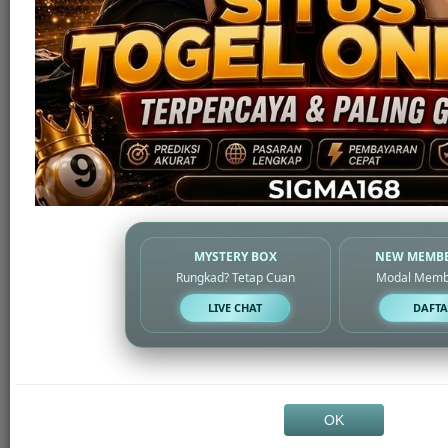
Live Casino
MYSTERY BOX
NEW MEMBE
Rungkad? Tetap Cuan
Modal Memb
LIVE CHAT
DAFTA
OK