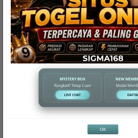
Live Casino
MYSTERY BOX
NEW MEMBE
Rungkad? Tetap Cuan
Modal Memb
LIVE CHAT
DAFTA
OK