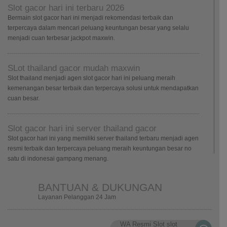
Slot gacor hari ini terbaru 2026
Bermain slot gacor hari ini menjadi rekomendasi terbaik dan
terpercaya dalam mencari peluang keuntungan besar yang selalu
menjadi cuan terbesar jackpot maxwin.
SLot thailand gacor mudah maxwin
Slot thailand menjadi agen slot gacor hari ini peluang meraih
kemenangan besar terbaik dan terpercaya solusi untuk mendapatkan
cuan besar.
Slot gacor hari ini server thailand gacor
Slot gacor hari ini yang memiliki server thailand terbaru menjadi agen
resmi terbaik dan terpercaya peluang meraih keuntungan besar no
satu di indonesai gampang menang.
BANTUAN & DUKUNGAN
Layanan Pelanggan 24 Jam
WA Resmi Slot slot