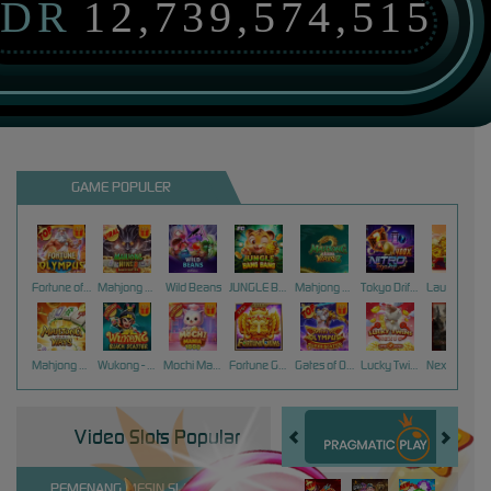
IDR
12,739,574,515
GAME POPULER
Fortune of Olympus
Mahjong Wins 3 – Black Scatter
Wild Beans
JUNGLE BANG BANG
Mahjong Ways 2
Tokyo Drift Nitro
Laughing Buddha Nexus
Mahjong Ways
Wukong - Black Scatter
Mochi Mania 1000
Fortune Gems
Gates of Olympus Super Scatter
Lucky Twins Nexus
Nexus Tombstone RIP
Video Slots Popular
PEMENANG MESIN SLOT