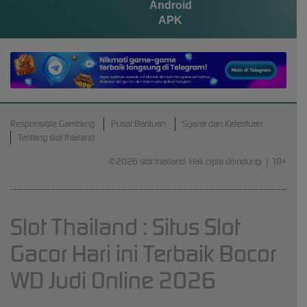
Android
APK
Responsible Gambling
Pusat Bantuan
Syarat dan Ketentuan
Tentang slot thailand
©2026 slot thailand. Hak cipta dilindungi | 18+
Slot Thailand : Situs Slot
Gacor Hari ini Terbaik Bocor
WD Judi Online 2026