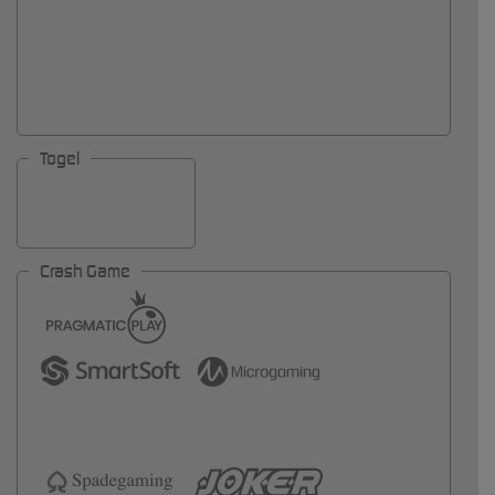
Togel
Crash Game