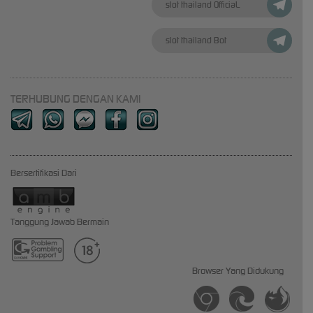
slot thailand OfficiaL
slot thailand Bot
TERHUBUNG DENGAN KAMI
Bersertifikasi Dari
Tanggung Jawab Bermain
Browser Yang Didukung