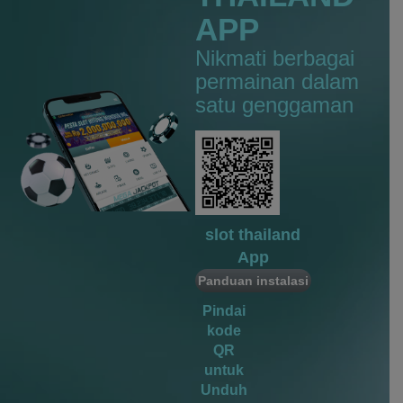
APP
be****7
IDR
6,724,500.00
Nikmati berbagai
vs20stararx
permainan dalam
be****7
satu genggaman
IDR
6,592,400.00
vs20fruitswx
sco****9
IDR
5,941,200.00
vs20fruitswx
miste****0
IDR
4,520,000.00
slot thailand
vs20olympx
App
Panduan instalasi
Pindai
kode
QR
untuk
Unduh