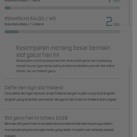
Min
Rata-Rata Waktu: 1 Menit
2
PENARIKAN SALDO / WD
Min
Rata-Rata Waktu: 1-2 Menit
Kesempatan menang besar bermain
slot gacor hari ini
Kesemptan menang besar bermain di situs slot gacor hari ini peluang
meraih keuntungan besar paling di rekomendasikan pemain slot online
terbaru server thailanf gacor.
Daftar dan login slot thailand
Cara daftar dan login bermain di slot thailand sangat mudah cukup ikuti langkah-
langkah yang di berikan permainan slot gacor hari ini server thailand anti rungkat.
Slot gacor hari ini terbaru 2026
Bermain slot gacor hari ini menjadi rekomendasi terbaik dan terpercaya dalam
mencari peluang keuntungan besar yang selalu menjadi cuan terbesar jackpot
maxwin.