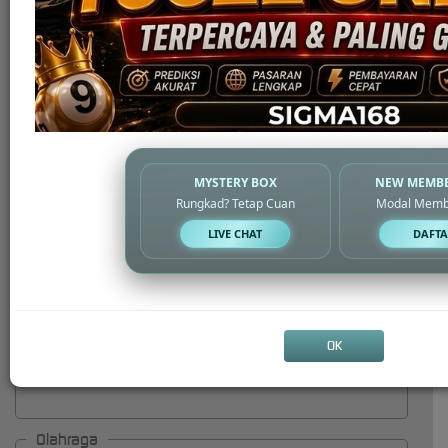
Live Casino
MYSTERY BOX
NEW MEMBE
Rungkad? Tetap Cuan
Modal Memb
LIVE CHAT
DAFTA
OK
Olahraga